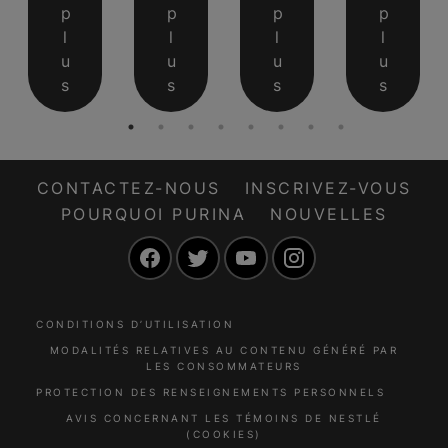
p
p
p
p
l
l
l
l
u
u
u
u
s
s
s
s
CONTACTEZ-NOUS
INSCRIVEZ-VOUS
POURQUOI PURINA
NOUVELLES
Facebook
Twitter
YouTube
Instagram
CONDITIONS D’UTILISATION
MODALITÉS RELATIVES AU CONTENU GÉNÉRÉ PAR
LES CONSOMMATEURS
PROTECTION DES RENSEIGNEMENTS PERSONNELS
AVIS CONCERNANT LES TÉMOINS DE NESTLÉ
(COOKIES)