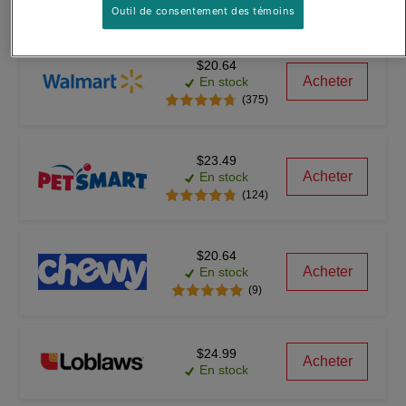
(3746)
Outil de consentement des témoins
$20.64
Acheter
En stock
(375)
$23.49
Acheter
En stock
(124)
$20.64
Acheter
En stock
(9)
$24.99
Acheter
En stock