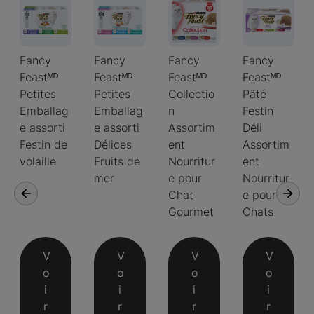
Fancy
Fancy
Fancy
Fancy
Feastᴹᴰ
Feastᴹᴰ
Feastᴹᴰ
Feastᴹᴰ
Petites
Petites
Collectio
Pâté
Emballag
Emballag
n
Festin
e assorti
e assorti
Assortim
Déli
Festin de
Délices
ent
Assortim
volaille
Fruits de
Nourritur
ent
mer
e pour
Nourritur
Chat
e pour
Gourmet
Chats
V
V
V
V
o
o
o
o
i
i
i
i
r
r
r
r