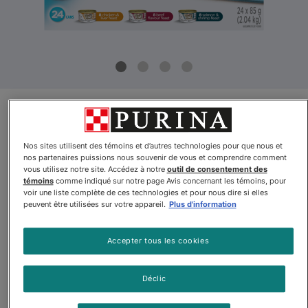
Fancy Feastᴹᴰ Pâté Saveurs
Variées Assortiment Nourriture
Nos sites utilisent des témoins et d’autres technologies pour que nous et
pour Chat Gourmet
nos partenaires puissions nous souvenir de vous et comprendre comment
vous utilisez notre site. Accédez à notre
outil de consentement des
témoins
comme indiqué sur notre page Avis concernant les témoins, pour
Par
Fancy FeastMD
voir une liste complète de ces technologies et pour nous dire si elles
peuvent être utilisées sur votre appareil.
Plus d'information
Fancy Feastᴹᴰ Pâté Saveurs Variées Assortiment Nourriture 
Accepter tous les cookies
Déclic
$19.61
Acheter
En stock