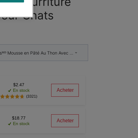
se Nourriture
our Chats
sᴹᴰ Mousse en Pâté Au Thon Avec Un Halo De Sauce Savoureuse Nou
$2.47
Acheter
En stock
(3321)
$18.77
Acheter
En stock