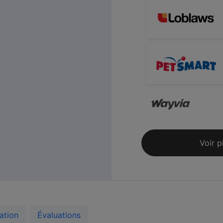
Voir p
ation
Évaluations