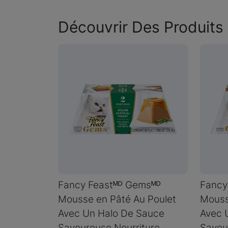
Découvrir Des Produits 
Fancy Feastᴹᴰ Gemsᴹᴰ
Fancy
Mousse en Pâté Au Poulet
Mouss
Avec Un Halo De Sauce
Avec 
Savoureuse Nourriture
Savou