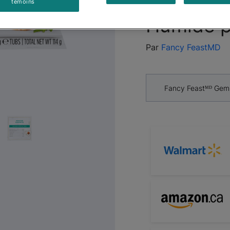
Savoureu
témoins
Next
Humide p
Par
Fancy FeastMD
Fancy Feastᴹᴰ Gem