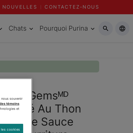
NOUVELLES
CONTACTEZ-NOUS
Chats
Pourquoi Purina
astᴹᴰ Gemsᴹᴰ
s nous souvenir
 des témoins
n Pâté Au Thon
chnologies et
Halo De Sauce
 les cookies