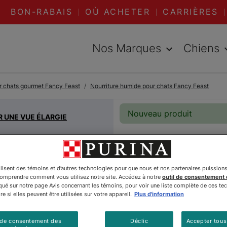
BON-RABAIS
OÙ ACHETER
CARRIÈRES
Nos Marques
Chiens
ur chats gourmet Fancy Feast
Nourriture humide pour chats Fancy Feast
Nouveau produit
R UNE VUE ÉLARGIE
Fancy Fe
ilisent des témoins et d’autres technologies pour que nous et nos partenaires puission
comprendre comment vous utilisez notre site. Accédez à notre
outil de consentement
Mousse e
é sur notre page Avis concernant les témoins, pour voir une liste complète de ces te
e si elles peuvent être utilisées sur votre appareil.
Plus d'information
Avec Un 
 de consentement des
Déclic
Accepter tous