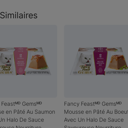
Similaires
 Feastᴹᴰ Gemsᴹᴰ
Fancy Feastᴹᴰ Gemsᴹᴰ
e en Pâté Au Saumon
Mousse en Pâté Au Boeu
Un Halo De Sauce
Avec Un Halo De Sauce
reuse Nourriture
Savoureuse Nourriture