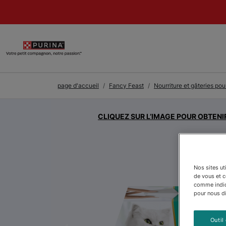
Skip to Main Content
page d'accueil
Fancy Feast
Nourriture et gâteries po
CLIQUEZ SUR L’IMAGE POUR OBTENI
Nos sites ut
de vous et 
comme indiqu
pour nous dir
Outil