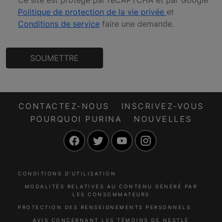
Ce site est protégé par reCAPTCHA et par Google
Politique de protection de la vie privée
et
Conditions de service
faire une demande
.
SOUMETTRE
CONTACTEZ-NOUS
INSCRIVEZ-VOUS
POURQUOI PURINA
NOUVELLES
Facebook
Twitter
YouTube
Instagram
CONDITIONS D’UTILISATION
MODALITÉS RELATIVES AU CONTENU GÉNÉRÉ PAR
LES CONSOMMATEURS
PROTECTION DES RENSEIGNEMENTS PERSONNELS
AVIS CONCERNANT LES TÉMOINS DE NESTLÉ