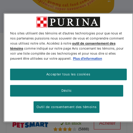
Nos sites utilisent des témoins et d’autres technologies pour que nous et
nos partenaires puissions nous souvenir de vous et comprendre comment
Friskies🅫 Lil’ Soups🅪 avec
vous utilisez notre site. Accédez à notre
outil de consentement des
témoins
comme indiqué sur notre page Avis concernant les témoins, pour
Poulet Émietté dans un Bouillon
voir une liste complète de ces technologies et pour nous dire si elles
peuvent être utilisées sur votre appareil.
Plus d'information
Velouté de Thon
Accepter tous les cookies
Par
Friskies®
Déclic
Friskies🅫 Lil’ Soups🅪 avec Poulet Émietté dans un Bouillon V
Outil de consentement des témoins
$1.39
Acheter
En stock
(5888)