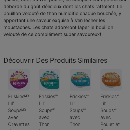
déborde du goût délicieux dont les chats raffolent. Le
bouillon velouté de thon humidifie chaque bouchée, y
apportant une saveur exquise à s’en lécher les
moustaches. Les chats adoreront laper le bouillon
velouté de ce complément super savoureux!
Découvrir Des Produits Similaires
Friskiesᴹᴰ
Friskies🅫
Friskies🅫
Friskies🅫
Lil’
Lil’
Lil’
Lil’
Soupsᴹᴰ
Soups🅪
Soups🅪
Soups🅪
avec
avec
avec
avec
Crevettes
Thon
Thon
Poulet et