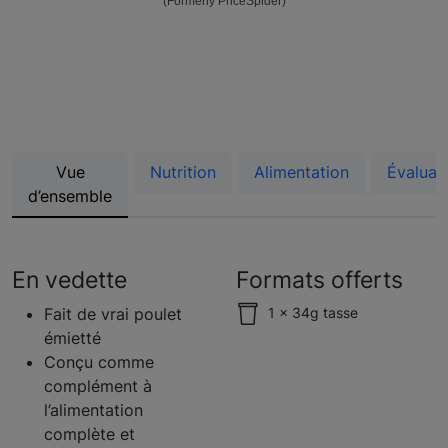
(Formerly PriceSpider)
Vue
Nutrition
Alimentation
Évaluat
d’ensemble
En vedette
Formats offerts
Fait de vrai poulet
1 x 34g tasse
émietté
Conçu comme
complément à
l’alimentation
complète et