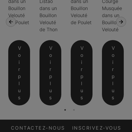
dans un
Listao
dans un
Courge
Bouillon
dans un
Bouillon
Musquée
Velouté
Bouillon
Velouté
dans un
de Poulet
Velouté
de Poulet
Bouillon
de Thon
Velouté
V
V
V
V
o
o
o
o
i
i
i
i
r
r
r
r
p
p
p
p
l
l
l
l
u
u
u
u
s
s
s
s
CONTACTEZ-NOUS
INSCRIVEZ-VOUS