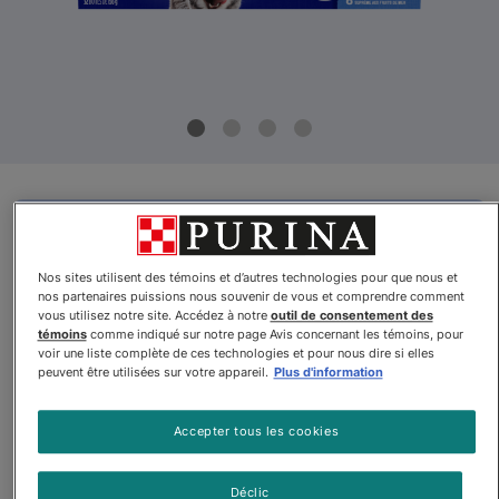
Mise à jour du produit
Friskiesᴹᴰ Emballage Assorti
Nos sites utilisent des témoins et d’autres technologies pour que nous et
Pâté Les Grands Favoris
nos partenaires puissions nous souvenir de vous et comprendre comment
vous utilisez notre site. Accédez à notre
outil de consentement des
Nouriture pour Chats
témoins
comme indiqué sur notre page Avis concernant les témoins, pour
voir une liste complète de ces technologies et pour nous dire si elles
peuvent être utilisées sur votre appareil.
Plus d'information
Par
Friskiesᴹᴰ
Accepter tous les cookies
Friskiesᴹᴰ Emballage Assorti Pâté Les Grands Favoris Nouritu
Déclic