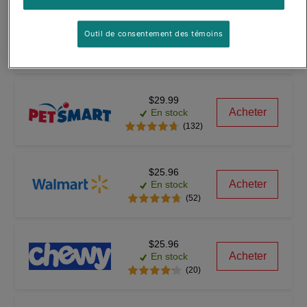
$24.66
Outil de consentement des témoins
Acheter
En stock
(6218)
$29.99
Acheter
En stock
(132)
$25.96
Acheter
En stock
(52)
$25.96
Acheter
En stock
(20)