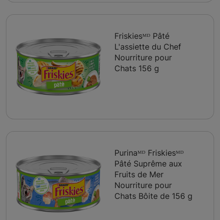
Friskiesᴹᴰ Pâté
L'assiette du Chef
Nourriture pour
Chats 156 g
Purinaᴹᴰ Friskiesᴹᴰ
Pâté Suprême aux
Fruits de Mer
Nourriture pour
Chats Bôite de 156 g