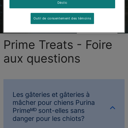
Déclic
Outil de consentement des témoins
Gâteries Primeᴹᴰ
Produits
Foire Aux Questions
Prime Treats - Foire
aux questions
Les gâteries et gâteries à
mâcher pour chiens Purina
Primeᴹᴰ sont-elles sans
danger pour les chiots?