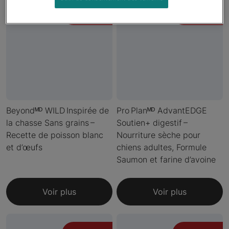
Nouveau
Nouveau
Beyondᴹᴰ WILD Inspirée de
Pro Planᴹᴰ AdvantEDGE
la chasse Sans grains –
Soutien+ digestif –
Recette de poisson blanc
Nourriture sèche pour
et d’œufs
chiens adultes, Formule
Saumon et farine d’avoine
Voir plus
Voir plus