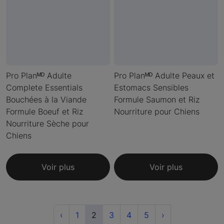
Pro Planᴹᴰ Adulte
Pro Planᴹᴰ Adulte Peaux et
Complete Essentials
Estomacs Sensibles
Bouchées à la Viande
Formule Saumon et Riz
Formule Boeuf et Riz
Nourriture pour Chiens
Nourriture Sèche pour
Chiens
Voir plus
Voir plus
Previous
(current)
Next
‹
1
2
3
4
5
›