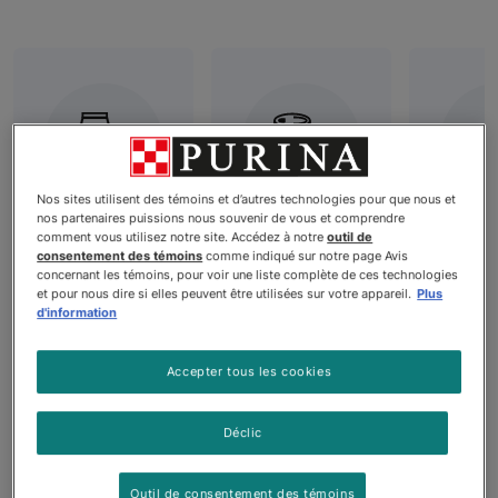
Nos sites utilisent des témoins et d’autres technologies pour que nous et
nos partenaires puissions nous souvenir de vous et comprendre
Nourriture
Nourriture
Nour
comment vous utilisez notre site. Accédez à notre
outil de
consentement des témoins
comme indiqué sur notre page Avis
sèche pour
humide pour
sans 
concernant les témoins, pour voir une liste complète de ces technologies
chiens
chiens
pour 
et pour nous dire si elles peuvent être utilisées sur votre appareil.
Plus
d'information
Accepter tous les cookies
Produits
Déclic
Outil de consentement des témoins