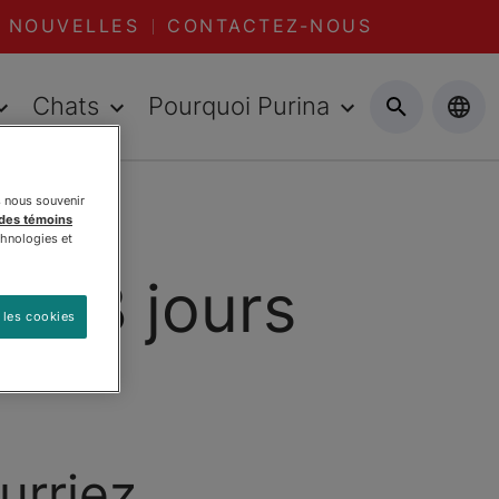
NOUVELLES
CONTACTEZ-NOUS
Chats
Pourquoi Purina
s nous souvenir
 des témoins
chnologies et
fi 28 jours
 les cookies
urriez