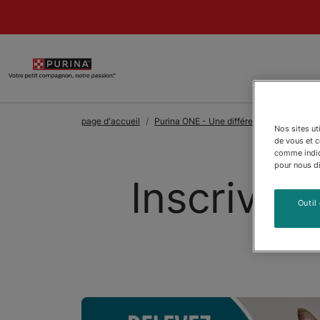
Skip to Main Content
page d'accueil
Purina ONE - Une différence dès le premi
Nos sites ut
de vous et 
comme indiqu
pour nous dir
Inscrivez 
Outil