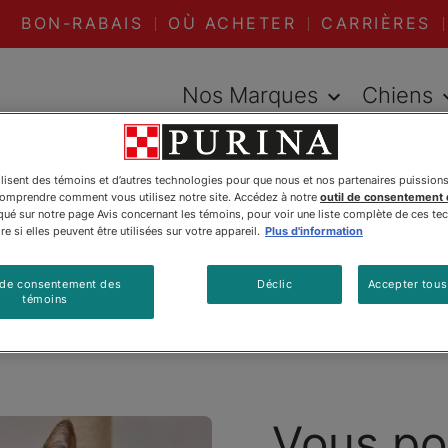
BON-RABAIS
OÙ ACHETER
CARRIÈRES
Nos Marques
Chiens
er jour avec ONEᴹᴰ
Inscrivez votre chat au défi 28 jours
ilisent des témoins et d’autres technologies pour que nous et nos partenaires puission
comprendre comment vous utilisez notre site. Accédez à notre
outil de consentement
é sur notre page Avis concernant les témoins, pour voir une liste complète de ces te
e si elles peuvent être utilisées sur votre appareil.
Plus d'information
votre chat au dé
 de consentement des
Déclic
Accepter tous
témoins
Vous po