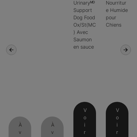
Urinaryᴹᴰ
Nourritur
Support
e Humide
Dog Food
pour
Ox/St(MC
Chiens
) Avec
Saumon
en sauce
V
V
o
o
À
À
i
i
v
v
r
r