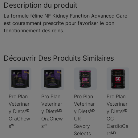
Description du produit
La formule féline NF Kidney Function Advanced Care
est couramment prescrite pour favoriser le bon
fonctionnement des reins.
Découvrir Des Produits Similaires
Pro Plan
Pro Plan
Pro Plan
Pro Plan
Veterinar
Veterinar
Veterinar
Veterinar
y Dietsᴹᴰ
y Dietsᴹᴰ
y Dietsᴹᴰ
y Dietsᴹᴰ
OraChew
OraChew
UR
CC
s🅪
s🅪
Savory
CardioCa
Selects
reᴹᴰ