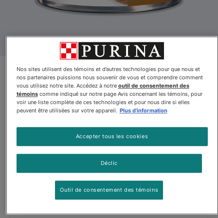
Nos sites utilisent des témoins et d’autres technologies pour que nous et
Pro Plan Veterinary Diets🅫
nos partenaires puissions nous souvenir de vous et comprendre comment
vous utilisez notre site. Accédez à notre
outil de consentement des
Formule féline en boîte NF
témoins
comme indiqué sur notre page Avis concernant les témoins, pour
voir une liste complète de ces technologies et pour nous dire si elles
Kidney Function Advanced
peuvent être utilisées sur votre appareil.
Plus d'information
Care🅫
Accepter tous les cookies
Pro Plan Veterinary Diets🅫 Formule féline en boîte NF Kidne
Déclic
Outil de consentement des témoins
--
Vue
Voir le site