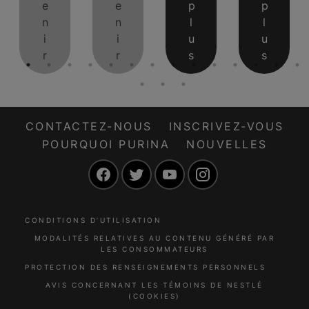
e
e
p
p
n
n
l
l
i
i
u
u
r
r
s
s
CONTACTEZ-NOUS
INSCRIVEZ-VOUS
POURQUOI PURINA
NOUVELLES
Facebook
Twitter
YouTube
Instagram
CONDITIONS D’UTILISATION
MODALITÉS RELATIVES AU CONTENU GÉNÉRÉ PAR
LES CONSOMMATEURS
PROTECTION DES RENSEIGNEMENTS PERSONNELS
AVIS CONCERNANT LES TÉMOINS DE NESTLÉ
(COOKIES)