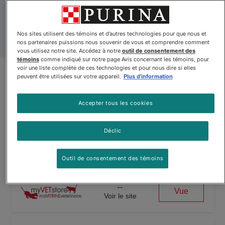
Nos sites utilisent des témoins et d’autres technologies pour que nous et
nos partenaires puissions nous souvenir de vous et comprendre comment
vous utilisez notre site. Accédez à notre
outil de consentement des
témoins
comme indiqué sur notre page Avis concernant les témoins, pour
voir une liste complète de ces technologies et pour nous dire si elles
Pro Plan Veterinary Diets🅫
peuvent être utilisées sur votre appareil.
Plus d'information
formule sèche pour chiens
Accepter tous les cookies
sénior essentialcare🅫
Déclic
Pro Plan Veterinary Diets🅫 formule sèche pour chiens sénior es
Outil de consentement des témoins
--
Vue
Voir le site