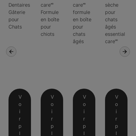
Dentaires
care🅫
care🅫
sèche
Gâterie
Formule
formule
pour
pour
en boîte
en boîte
chats
Chats
pour
pour
âgés
chiots
chats
essential
âgés
care🅫
V
V
V
V
o
o
o
o
i
i
i
i
r
r
r
r
p
p
p
p
l
l
l
l