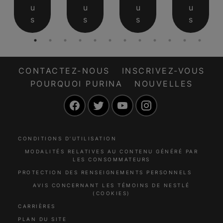
u
u
u
u
s
s
s
s
CONTACTEZ-NOUS
INSCRIVEZ-VOUS
POURQUOI PURINA
NOUVELLES
Facebook
Twitter
YouTube
Instagram
CONDITIONS D’UTILISATION
MODALITÉS RELATIVES AU CONTENU GÉNÉRÉ PAR
LES CONSOMMATEURS
PROTECTION DES RENSEIGNEMENTS PERSONNELS
AVIS CONCERNANT LES TÉMOINS DE NESTLÉ
(COOKIES)
CARRIÈRES
PLAN DU SITE