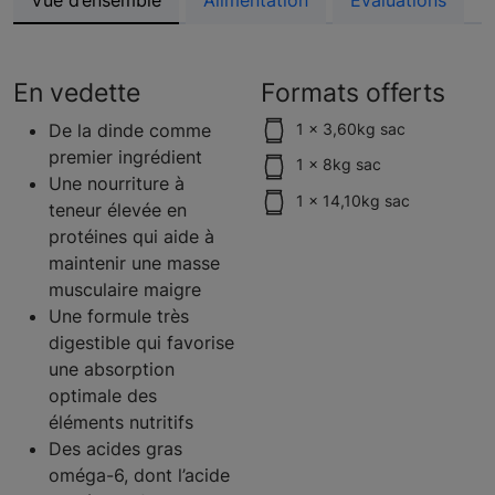
Vue d’ensemble
Alimentation
Évaluations
En vedette
Formats offerts
De la dinde comme
1 x 3,60kg sac
premier ingrédient
1 x 8kg sac
Une nourriture à
1 x 14,10kg sac
teneur élevée en
protéines qui aide à
maintenir une masse
musculaire maigre
Une formule très
digestible qui favorise
une absorption
optimale des
éléments nutritifs
Des acides gras
oméga-6, dont l’acide