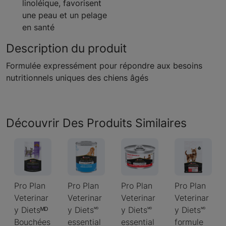
linoléique, favorisent
une peau et un pelage
en santé
Description du produit
Formulée expressément pour répondre aux besoins
nutritionnels uniques des chiens âgés
Découvrir Des Produits Similaires
Pro Plan
Pro Plan
Pro Plan
Pro Plan
Veterinar
Veterinar
Veterinar
Veterinar
y Dietsᴹᴰ
y Diets🅫
y Diets🅫
y Diets🅫
Bouchées
essential
essential
formule