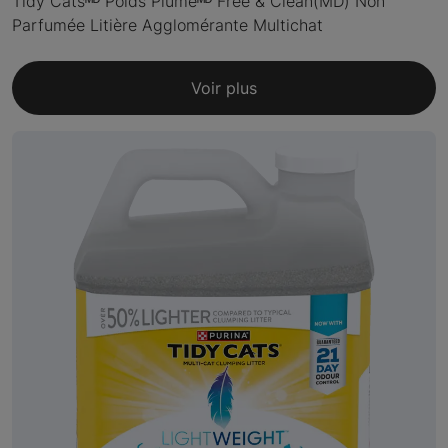
Tidy Catsᴹᴰ Poids Plumeᴹᴰ Free & Clean(MD) Non
Parfumée Litière Agglomérante Multichat
Voir plus