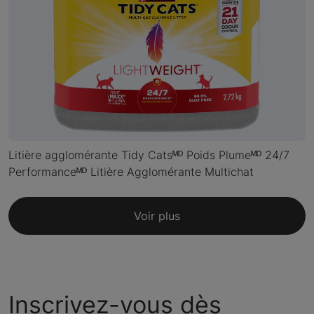
Litière agglomérante Tidy Catsᴹᴰ Poids Plumeᴹᴰ 24/7
Performanceᴹᴰ Litière Agglomérante Multichat
Voir plus
Inscrivez-vous dès