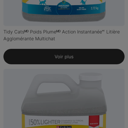
Tidy Catsᴹᴰ Poids Plumeᴹᴰ Action Instantanée🅪 Litière
Agglomérante Multichat
Voir plus