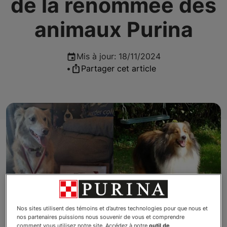
de la renommée des
animaux Purina
Mis à jour
:
18/11/2024
•
Partager cet article
Nos sites utilisent des témoins et d’autres technologies pour que nous et
nos partenaires puissions nous souvenir de vous et comprendre
comment vous utilisez notre site. Accédez à notre
outil de