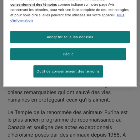
consentement des témoins
comme indiqué sur notre page Avis
En cette 55e année d’histoire, le
concernant les témoins, pour voir une liste complète de ces technologies
et pour nous dire si elles peuvent être utilisées sur votre appareil.
Plus
d'information
Temple de la renommée des
animaux Purina reconnait deux
Accepter tous les cookies
chiens exceptionnels
Déclic
MISSISSAUGA, le 20 juillet 2023
– Les chiens sont
bien plus que des animaux de compagnie : ils sont
Outil de consentement des témoins
des membres à part entière de leur famille. Purina
Soins des animaux familiers rend hommage à deux
chiens remarquables qui ont sauvé des vies
humaines en protégeant ceux qu'ils aiment.
Le Temple de la renommée des animaux Purina est
le plus ancien programme de reconnaissance au
Canada et souligne des actes exceptionnels
d’héroïsme posés par des animaux depuis 1968. À