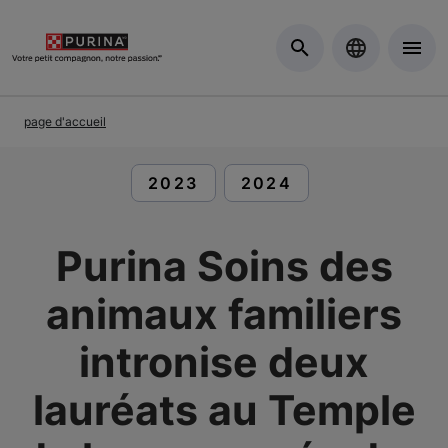
Skip to Main Content
page d'accueil
LIRE DES ARTICLES À PROPOS 
LIRE DES ARTICLES 
2023
2024
Purina Soins des
animaux familiers
intronise deux
lauréats au Temple