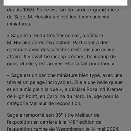
couronné champion à l’exposition de Westminster
depuis 1959. Spice est l’arrière-arrière-grand-mère
de Sage. M. Hosaka a élevé les deux caniches
miniatures.
« Sage m’a rendu très fier ce soir, a déclaré
M. Hosaka après l’exposition. Participer à des
concours avec des caniches n’est pas une mince
affaire. Il y avait beaucoup d’échos, beaucoup de
gens, et elle y est arrivée. Elle l’a fait pour moi. »
« Sage est un caniche miniature bien typé, avec une
tête et un pelage incroyables. Elle a une belle queue
et en a mis plein la vue », a déclaré Rosalind Kramer
de High Point, en Caroline du Nord, la juge pour la
catégorie Meilleur de l’exposition.
e
Sage a remporté son 35
titre Meilleur de
e
l’exposition en carrière à la 148
édition de
l’exposition canine de Westminster, le 14 mai 2024,