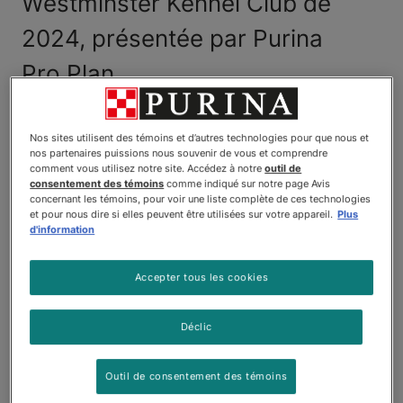
Westminster Kennel Club de
2024, présentée par Purina
Pro Plan.
L’obtention du titre très convoité de Meilleur de
l’exposition a laissé un goût doux-amer au maître-
Nos sites utilisent des témoins et d’autres technologies pour que nous et
nos partenaires puissions nous souvenir de vous et comprendre
chien Kaz Hosaka de Greenwood, au Delaware, qui
comment vous utilisez notre site. Accédez à notre
outil de
prend sa retraite du sport après 45 ans. « J’ai été
consentement des témoins
comme indiqué sur notre page Avis
concernant les témoins, pour voir une liste complète de ces technologies
très chanceux », a-t-il dit.
et pour nous dire si elles peuvent être utilisées sur votre appareil.
Plus
d'information
La carrière de M. Hosaka se termine sur un bilan
impressionnant de sept victoires pour le groupe des
Accepter tous les cookies
chiens de compagnie à l’exposition de Westminster.
De plus, Sage est la deuxième protégée du maître-
chien à remporter le prix Meilleur de l’exposition de
Déclic
Westminster. En 2002, il avait conduit « Spice » (CH
Surrey Spice Girl) au titre de Meilleur de l’exposition.
Outil de consentement des témoins
Il s’agissait du premier caniche miniature à être