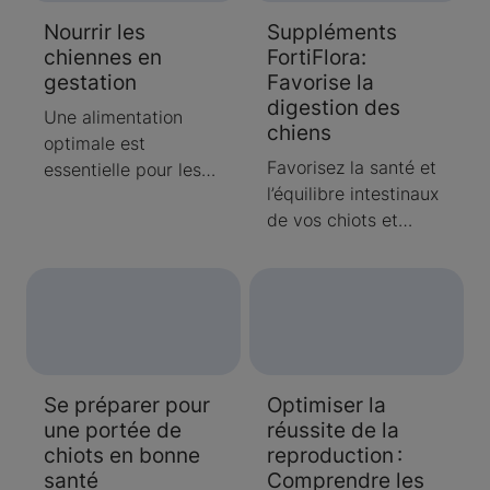
questions. Découvrez
et comment les
Nourrir les
Suppléments
les questions
différences
chiennes en
FortiFlora:
soulevées par les
individuelles
gestation
Favorise la
éleveurs et
influencent leur
digestion des
répondues par des
capacité
Une alimentation
chiens
professionnels.
d’adaptation.
optimale est
Favorisez la santé et
essentielle pour les
l’équilibre intestinaux
chiennes
de vos chiots et
reproductrices et
chiens adultes avec
leurs chiots. Le Dr Raj
Purina Pro Plan
Naik, nutritionniste
Veterinary Supplemen
chez Purina, souligne
ts FortiFlora. Ce
l’importance de
supplément
maintenir une
probiotique s’appuie
condition physique
Se préparer pour
Optimiser la
sur des années de
idéale, d’augmenter
une portée de
réussite de la
recherche et contient
progressivement
chiots en bonne
reproduction :
des bactéries
l’apport alimentaire
santé
Comprendre les
bénéfiques pour
pendant la gestation