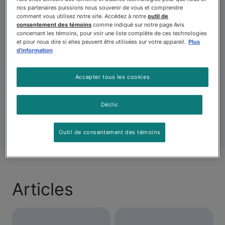
question fondamentale de la nutrition, tant pour les
nos partenaires puissions nous souvenir de vous et comprendre
mères que pour les chiots. Obtenez des
comment vous utilisez notre site. Accédez à notre
outil de
renseignements et des conseils utiles pour fournir les
consentement des témoins
comme indiqué sur notre page Avis
concernant les témoins, pour voir une liste complète de ces technologies
éléments nutritifs nécessaires à une gestation en santé
et pour nous dire si elles peuvent être utilisées sur votre appareil.
Plus
et pour promouvoir le bien-être général des chiots. Ces
d'information
articles vous aideront à assurer une alimentation
optimale tout au long de votre parcours de
Accepter tous les cookies
reproduction, établissant les bases d’une portée réussie
et prospère.
Déclic
Outil de consentement des témoins
Articles