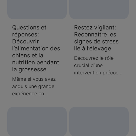
Questions et
Restez vigilant:
réponses:
Reconnaître les
Découvrir
signes de stress
l’alimentation des
lié à l’élevage
chiens et la
Découvrez le rôle
nutrition pendant
crucial d’une
la grossesse
intervention précoce
Même si vous avez
pour lutter contre le
acquis une grande
stress lié à l’élevage
expérience en
et éviter que les
matière d’élevage de
problèmes potentiels
chiens et de mise bas
ne s’aggravent.
de portées de chiots,
Découvrez les
il est normal que
différents facteurs de
vous ayez des
stress chez les chiens