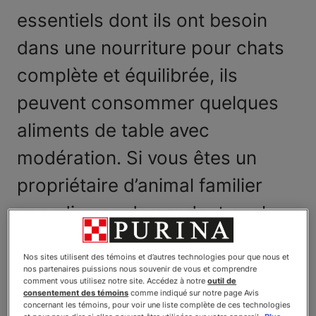
essentiels dont ils ont besoin
dans une nourriture pour chats
complète et équilibrée, ils
peuvent consommer quelques
aliments de table avec
modération. Si vous êtes un
propriétaire d’animal familier
canadien se demandant quels
sont les aliments de table
Nos sites utilisent des témoins et d’autres technologies pour que nous et
pouvant être offerts à votre petit
nos partenaires puissions nous souvenir de vous et comprendre
comment vous utilisez notre site. Accédez à notre
outil de
félin en toute sécurité, ce guide
consentement des témoins
comme indiqué sur notre page Avis
concernant les témoins, pour voir une liste complète de ces technologies