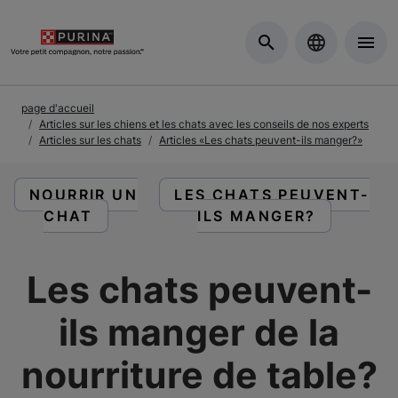
Skip to Main Content
page d'accueil
Articles sur les chiens et les chats avec les conseils de nos experts
Articles sur les chats
Articles «Les chats peuvent-ils manger?»
LIRE DES ARTICLES À PROPOS DE :
LIRE DES ARTICLES À PR
NOURRIR UN
LES CHATS PEUVENT-
CHAT
ILS MANGER?
Les chats peuvent-
ils manger de la
nourriture de table?