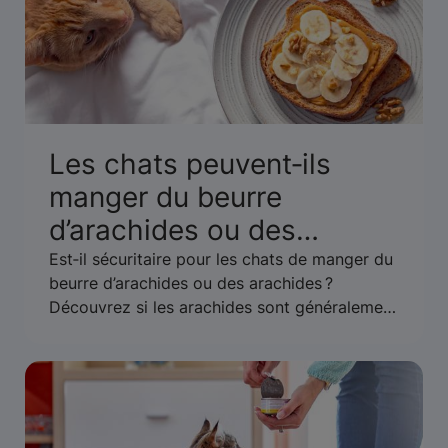
Les chats peuvent‑ils
manger du beurre
d’arachides ou des
arachides ? Un guide pour
Est‑il sécuritaire pour les chats de manger du
beurre d’arachides ou des arachides ?
leur sécurité
Découvrez si les arachides sont généralement
considérées comme sûres pour les chats ou
s’il existe des risques liés aux allergies ou au
xylitol.