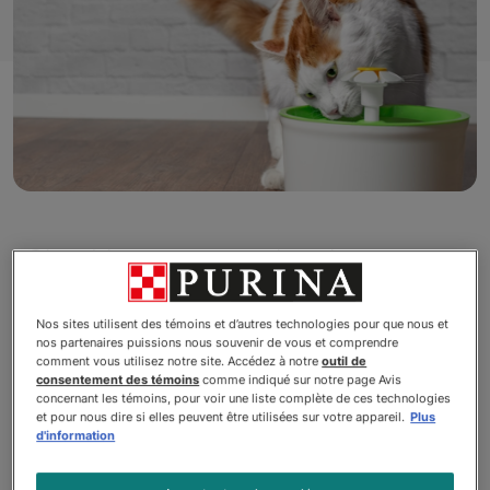
C’est bien connu que les chats
aiment la texture et le goût crémeux
du lait. Par contre, on entend
Nos sites utilisent des témoins et d’autres technologies pour que nous et
beaucoup d’information
nos partenaires puissions nous souvenir de vous et comprendre
comment vous utilisez notre site. Accédez à notre
outil de
contradictoire sur les bienfaits réels
consentement des témoins
comme indiqué sur notre page Avis
concernant les témoins, pour voir une liste complète de ces technologies
du lait pour les chats. Les chats
et pour nous dire si elles peuvent être utilisées sur votre appareil.
Plus
peuvent-ils boire du lait? Si oui, en
d'information
quelle quantité? Les créateurs de