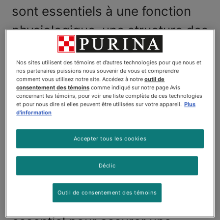
sont essentiels à une fonction
physiologique, une structure des
membranes cellulaires et une
Nos sites utilisent des témoins et d’autres technologies pour que nous et
fonction cellulaire normales
nos partenaires puissions nous souvenir de vous et comprendre
comment vous utilisez notre site. Accédez à notre
outil de
chez l’humain, ainsi que chez le
consentement des témoins
comme indiqué sur notre page Avis
concernant les témoins, pour voir une liste complète de ces technologies
chien. Les experts estiment que
et pour nous dire si elles peuvent être utilisées sur votre appareil.
Plus
d'information
les oméga-3 sont essentiels
Accepter tous les cookies
durant la gestation et le
développement en bas âge,
Déclic
alors que l’acide linoléique, un
Outil de consentement des témoins
acide gras oméga-6, est