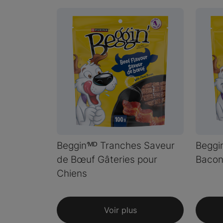
Beggin’ᴹᴰ Tranches Saveur
Beggi
de Bœuf Gâteries pour
Bacon
Chiens
Voir plus