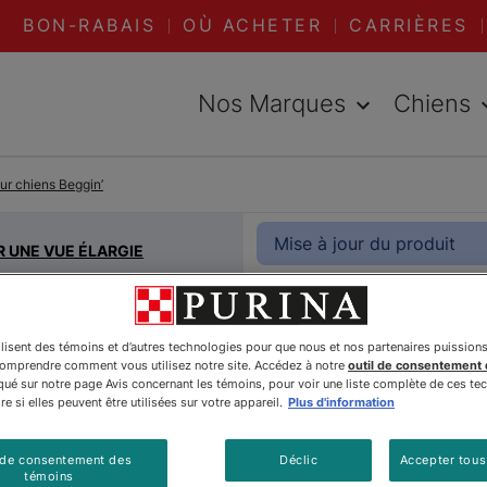
BON-RABAIS
OÙ ACHETER
CARRIÈRES
Nos Marques
Chiens
our chiens Beggin’
Mise à jour du produit
R UNE VUE ÉLARGIE
Beggin’ᴹ
ilisent des témoins et d’autres technologies pour que nous et nos partenaires puission
comprendre comment vous utilisez notre site. Accédez à notre
outil de consentement
Saveur d
é sur notre page Avis concernant les témoins, pour voir une liste complète de ces te
e si elles peuvent être utilisées sur votre appareil.
Plus d'information
Fromage 
 de consentement des
Déclic
Accepter tous
témoins