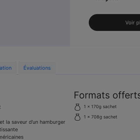
Voir p
ation
Évaluations
Formats offert
t
1 x 170g sachet
1 x 708g sachet
et la saveur d’un hamburger
issante
méricaines