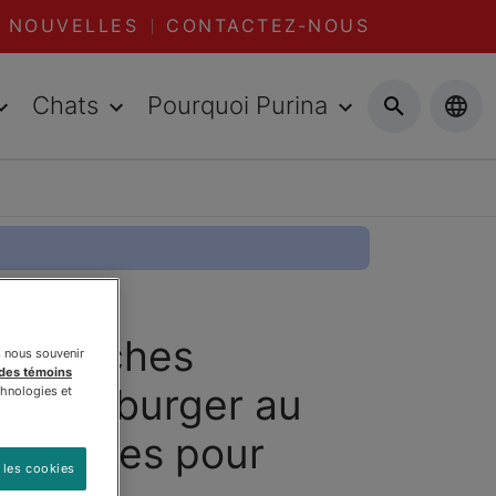
NOUVELLES
CONTACTEZ-NOUS
Chats
Pourquoi Purina
ᴰ Tranches
s nous souvenir
 des témoins
e Hamburger au
chnologies et
Gâteries pour
 les cookies