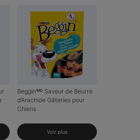
ur
Beggin’ᴹᴰ Saveur de Beurre
r
d’Arachide Gâteries pour
Chiens
Voir plus