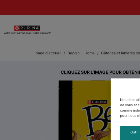
Skip to Main Content
page d'accueil
Beggin' - Home
Gâteries et lanières p
CLIQUEZ SUR L’IMAGE POUR OBTENI
Nos sites ut
de vous et 
comme indiqu
pour nous dir
Outil