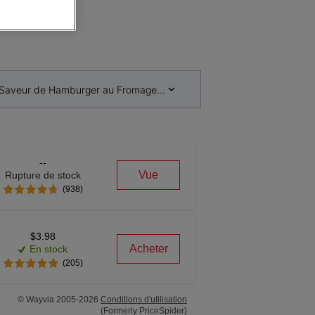
 Saveur de Hamburger au Fromage Gâteries pour Chiens
--
Vue
Rupture de stock
(938)
$3.98
Acheter
En stock
(205)
© Wayvia 2005-2026
Conditions d'utilisation
(Formerly PriceSpider)