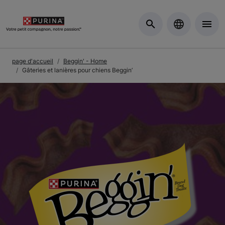
Skip to Main Content
page d'accueil
Beggin' - Home
Gâteries et lanières pour chiens Beggin’