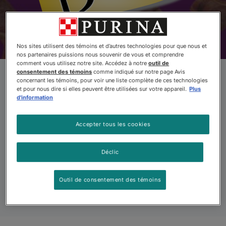
Nos sites utilisent des témoins et d’autres technologies pour que nous et
Produits
Offres
À Propos
Foire Aux 
nos partenaires puissions nous souvenir de vous et comprendre
comment vous utilisez notre site. Accédez à notre
outil de
consentement des témoins
comme indiqué sur notre page Avis
concernant les témoins, pour voir une liste complète de ces technologies
Gâteries et lanières
et pour nous dire si elles peuvent être utilisées sur votre appareil.
Plus
d'information
pour chiens Beggin’
Accepter tous les cookies
Déclic
Un vrai goût de viande. Des tranches si tentantes.
N’hésitez plus!
Outil de consentement des témoins