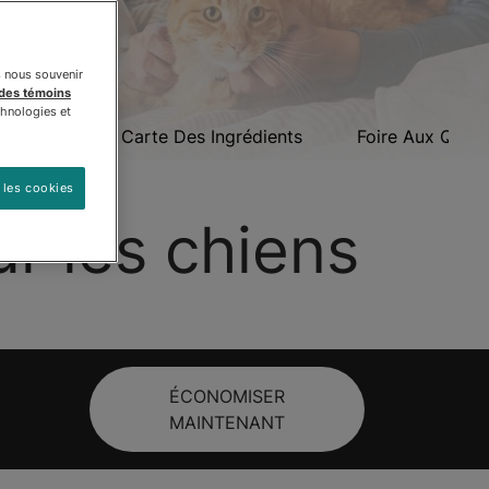
s nous souvenir
 des témoins
chnologies et
Offres
Carte Des Ingrédients
Foire Aux Quest
 les cookies
r les chiens
ÉCONOMISER
MAINTENANT