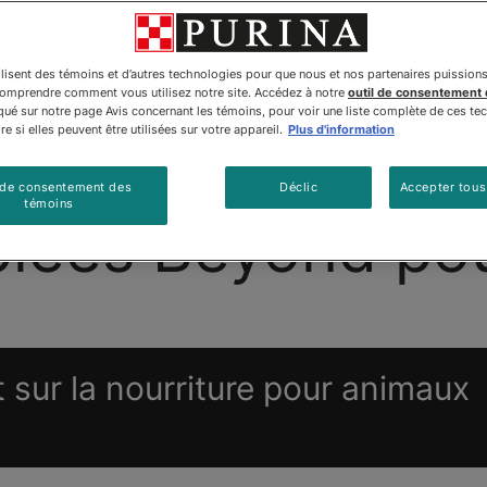
ilisent des témoins et d’autres technologies pour que nous et nos partenaires puission
comprendre comment vous utilisez notre site. Accédez à notre
outil de consentement
é sur notre page Avis concernant les témoins, pour voir une liste complète de ces te
e si elles peuvent être utilisées sur votre appareil.
Plus d'information
riture Pour Chiens
Beyond Wildᴹᴰ
Produits
 de consentement des
Déclic
Accepter tous
témoins
blées Beyond pou
sur la nourriture pour animaux