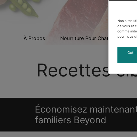
Nos sites ut
de vous et 
comme indiqu
pour nous dir
ond
À Propos
Nourriture Pour Chats
Nour
Outil
Recettes ci
Économisez maintenant 
familiers Beyond