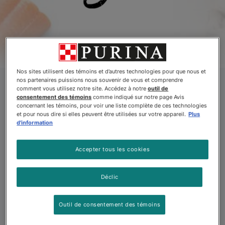
riture Pour Chiens
Beyond Wildᴹᴰ
Produits
Nos sites utilisent des témoins et d’autres technologies pour que nous et
nos partenaires puissions nous souvenir de vous et comprendre
comment vous utilisez notre site. Accédez à notre
outil de
Nourriture naturelle
consentement des témoins
comme indiqué sur notre page Avis
concernant les témoins, pour voir une liste complète de ces technologies
et pour nous dire si elles peuvent être utilisées sur votre appareil.
Plus
et sans grains pour
d'information
chats Beyond
Accepter tous les cookies
Déclic
Beyond sait que vous connaissez mieux que quiconque
les besoins de votre chat. C’est pourquoi nous avons
Outil de consentement des témoins
élaboré une variété d’aliments nourrissants sans grains
pour les chats afin d’offrir à votre animal l’équilibre