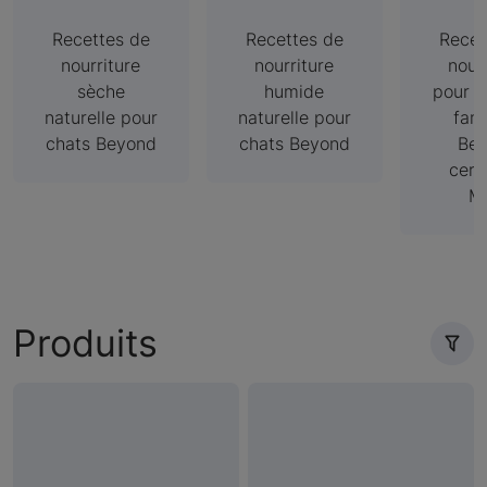
Recettes de
Recettes de
Recet
nourriture
nourriture
nour
sèche
humide
pour 
naturelle pour
naturelle pour
fami
chats Beyond
chats Beyond
Be
cert
M
Produits