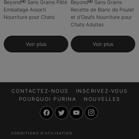
Beyondᴹᴰ Sans Grains Pâté
Beyondᴹᴰ Sans Grains
Emballage Assorti
Recette de Blanc de Poulet
Nourriture pour Chats
et d'Oeufs Nourriture pour
Chats Adultes
Voir plus
Voir plus
CONTACTEZ-NOUS
INSCRIVEZ-VOUS
POURQUOI PURINA
NOUVELLES
Facebook
Twitter
YouTube
Instagram
CONDITIONS D’UTILISATION