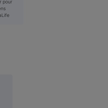
r pour
ens
aLife