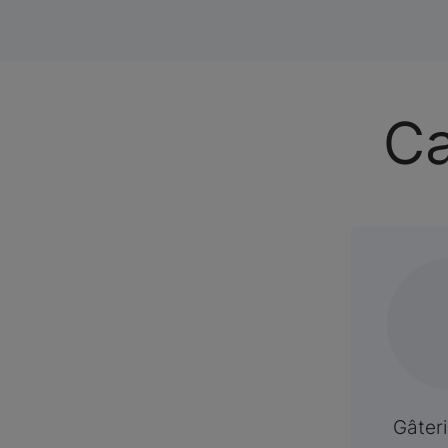
Ca
Gâter