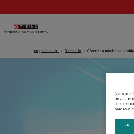
Skip to Main Content
page d'accueil
DentaLife
Gâteries à mâcher pour chie
Nos sites ut
de vous et 
comme indiqu
pour nous dir
Outil