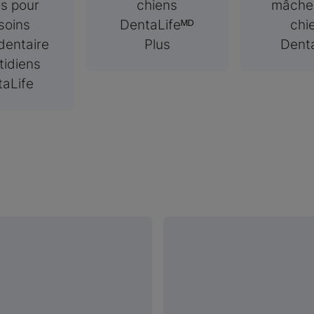
ns pour
chiens
mâche
 soins
DentaLifeᴹᴰ
chi
entaire
Plus
Dent
tidiens
aLife