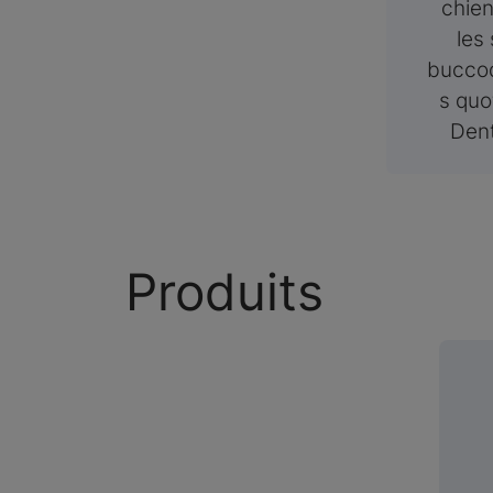
chie
les
buccod
s quo
Dent
Produits