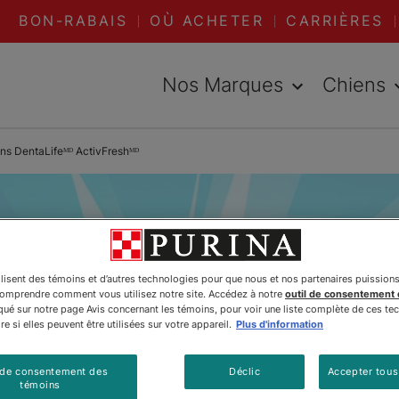
BON-RABAIS
OÙ ACHETER
CARRIÈRES
Nos Marques
Chiens
ns DentaLifeᴹᴰ ActivFreshᴹᴰ
ilisent des témoins et d’autres technologies pour que nous et nos partenaires puission
comprendre comment vous utilisez notre site. Accédez à notre
outil de consentement
é sur notre page Avis concernant les témoins, pour voir une liste complète de ces te
e si elles peuvent être utilisées sur votre appareil.
Plus d'information
 de consentement des
Déclic
Accepter tous
témoins