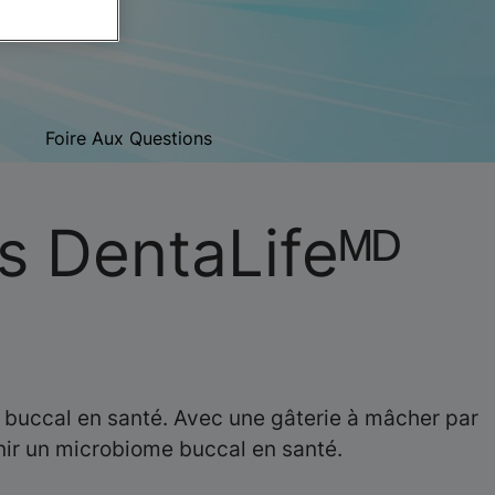
Foire Aux Questions
s DentaLifeᴹᴰ
e buccal en santé. Avec une gâterie à mâcher par
nir un microbiome buccal en santé.