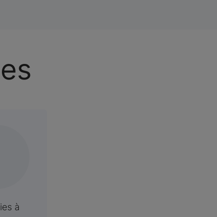
xes
ies à