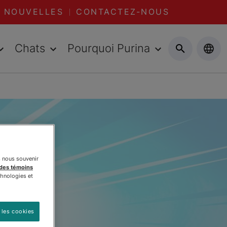
NOUVELLES
CONTACTEZ-NOUS
Chats
Pourquoi Purina
s nous souvenir
 des témoins
chnologies et
 les cookies