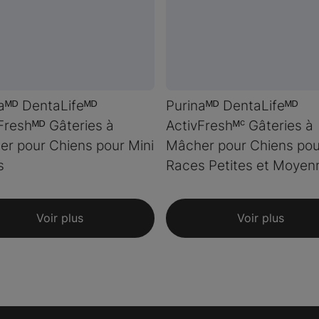
aᴹᴰ DentaLifeᴹᴰ
Purinaᴹᴰ DentaLifeᴹᴰ
Freshᴹᴰ Gâteries à
ActivFreshᴹᶜ Gâteries à
r pour Chiens pour Mini
Mâcher pour Chiens pou
s
Races Petites et Moyen
Voir plus
Voir plus