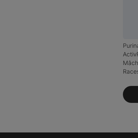
Purin
Activ
Mâche
Race