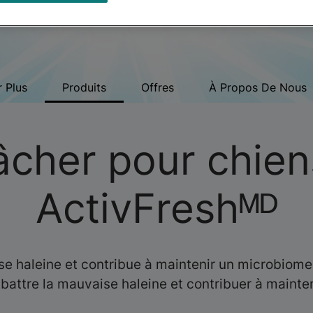
r Plus
Produits
Offres
À Propos De Nous
âcher pour chien
ActivFreshᴹᴰ
se haleine et contribue à maintenir un microbiom
battre la mauvaise haleine et contribuer à mainte