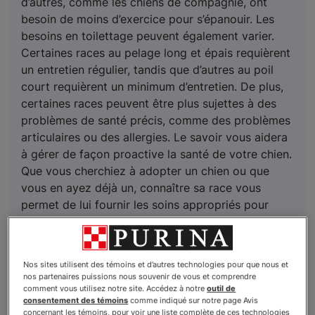
d’autres, comme les chiens de compagnie, ont
besoin de moins d’exercice pour s’épanouir. Les
besoins en toilettage peuvent également varier.
Certaines races au pelage long et épais requièrent
un entretien régulier, tandis que d’autres au poil
court requièrent un minimum d’entretien. De plus,
certaines races peuvent être plus sujettes à des
problèmes de santé précis, comme des problèmes
articulaires ou des allergies. Le savoir vous aidera
à gérer de façon proactive la santé de votre chien.
Que vous cherchiez à adopter un chien ou que
vous en ayez déjà un, connaître sa race vous
permet de lui fournir les soins appropriés pour
mener une vie longue et heureuse à vos côtés.
Nos sites utilisent des témoins et d’autres technologies pour que nous et
nos partenaires puissions nous souvenir de vous et comprendre
comment vous utilisez notre site. Accédez à notre
outil de
consentement des témoins
comme indiqué sur notre page Avis
concernant les témoins, pour voir une liste complète de ces technologies