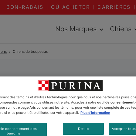
BON-RABAIS
OÙ ACHETER
CARRIÈRES
Nos Marques
Chiens
iens
Chiens de troupeaux
iens de troupe
ilisent des témoins et d’autres technologies pour que nous et nos partenaires puission
rgers et les colleys, prennent plaisir à guider des
comprendre comment vous utilisez notre site. Accédez à notre
outil de consentement
é sur notre page Avis concernant les témoins, pour voir une liste complète de ces te
pourvu qu'ils soient dressés adéquatement et puis
e si elles peuvent être utilisées sur votre appareil.
Plus d'information
ndes races
, il existe plusieurs chiens de troupeau
our trouver le chien de travail qui convient le mi
 de consentement des
Déclic
Accepter tous
témoins