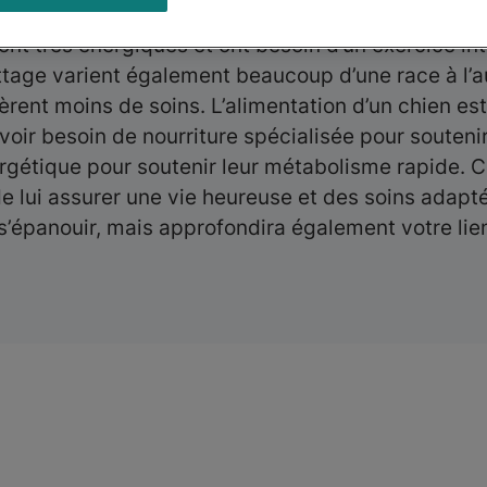
tiques uniques, dont la compréhension peut grand
nt très énergiques et ont besoin d’un exercice in
tage varient également beaucoup d’une race à l’a
èrent moins de soins. L’alimentation d’un chien 
ir besoin de nourriture spécialisée pour soutenir 
rgétique pour soutenir leur métabolisme rapide. Co
de lui assurer une vie heureuse et des soins adapt
 s’épanouir, mais approfondira également votre li