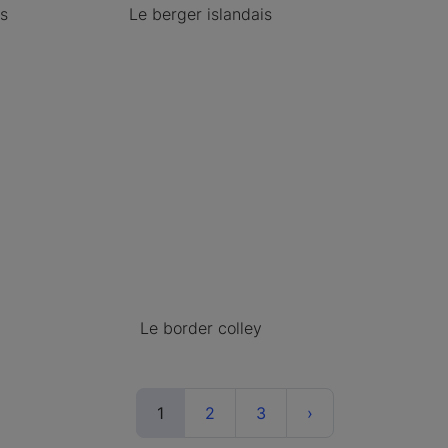
s
Le berger islandais
Le border colley
(current)
Next
1
2
3
›