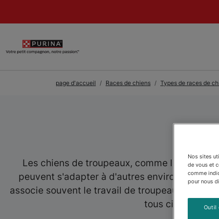
Skip to Main Content
page d'accueil
Races de chiens
Types de races de ch
Ch
Nos sites ut
Les chiens de troupeaux, comme les chiens-be
de vous et 
comme indiqu
peuvent s'adapter à d'autres environnements 
pour nous dir
associe souvent le travail de troupeaux aux
gra
tous ci-dessous p
Outil