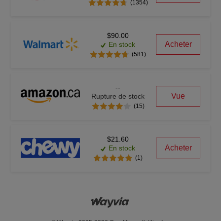
(1354)
$90.00
Acheter
En stock
(581)
--
Vue
Rupture de stock
(15)
$21.60
Acheter
En stock
(1)