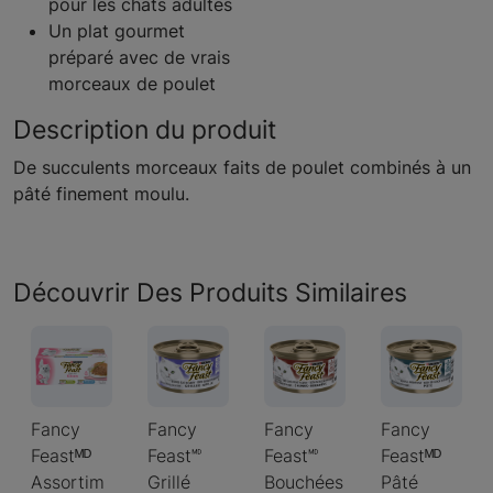
pour les chats adultes
Un plat gourmet
préparé avec de vrais
morceaux de poulet
Description du produit
De succulents morceaux faits de poulet combinés à un
pâté finement moulu.
Découvrir Des Produits Similaires
Fancy
Fancy
Fancy
Fancy
Feastᴹᴰ
Feast🅫
Feast🅫
Feastᴹᴰ
Assortim
Grillé
Bouchées
Pâté