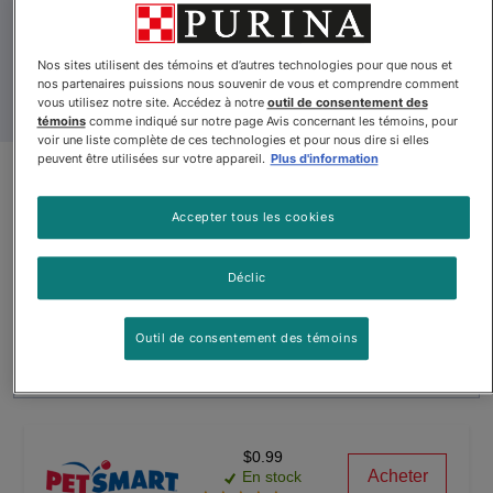
Nos sites utilisent des témoins et d’autres technologies pour que nous et
nos partenaires puissions nous souvenir de vous et comprendre comment
vous utilisez notre site. Accédez à notre
outil de consentement des
témoins
comme indiqué sur notre page Avis concernant les témoins, pour
voir une liste complète de ces technologies et pour nous dire si elles
peuvent être utilisées sur votre appareil.
Plus d'information
Fancy Feast🅫 Festin de Poulet
en Bouchées Nourriture pour
Accepter tous les cookies
Chats
Déclic
Par
Fancy FeastMD
Outil de consentement des témoins
Fancy Feast🅫 Festin de Poulet en Bouchées Nourriture pour C
$0.99
Acheter
En stock