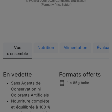
© Wayvia 2005-2026
Conditions d'utilisation
(Formerly PriceSpider)
Vue
Nutrition
Alimentation
Évaluat
d’ensemble
En vedette
Formats offerts
Sans Agents de
1 x 85g boîte
Conservation ni
Colorants Artificiels
Nourriture complète
et équilibrée à 100 %