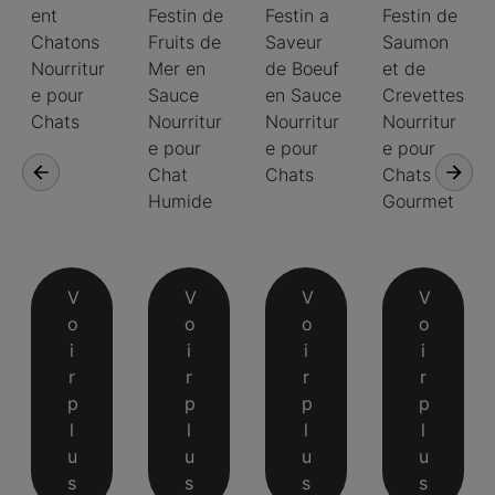
ent
Festin de
Festin a
Festin de
Chatons
Fruits de
Saveur
Saumon
Nourritur
Mer en
de Boeuf
et de
e pour
Sauce
en Sauce
Crevettes
Chats
Nourritur
Nourritur
Nourritur
e pour
e pour
e pour
Chat
Chats
Chats
Humide
Gourmet
V
V
V
V
o
o
o
o
i
i
i
i
r
r
r
r
p
p
p
p
l
l
l
l
u
u
u
u
s
s
s
s