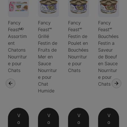
Fancy
Fancy
Fancy
Fancy
Feastᴹᴰ
Feast🅫
Feast🅫
Feast🅫
Assortim
Grillé
Festin de
Bouchées
ent
Festin de
Poulet en
Festin a
Chatons
Fruits de
Bouchées
Saveur
Nourritur
Mer en
Nourritur
de Boeuf
e pour
Sauce
e pour
en Sauce
Chats
Nourritur
Chats
Nourritur
e pour
e pour
Chat
Chats
Humide
V
V
V
V
o
o
o
o