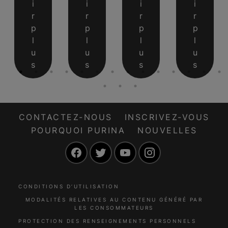
i
i
i
i
r
r
r
r
p
p
p
p
l
l
l
l
u
u
u
u
s
s
s
s
CONTACTEZ-NOUS
INSCRIVEZ-VOUS
POURQUOI PURINA
NOUVELLES
Facebook
Twitter
YouTube
Instagram
CONDITIONS D’UTILISATION
MODALITÉS RELATIVES AU CONTENU GÉNÉRÉ PAR
LES CONSOMMATEURS
PROTECTION DES RENSEIGNEMENTS PERSONNELS