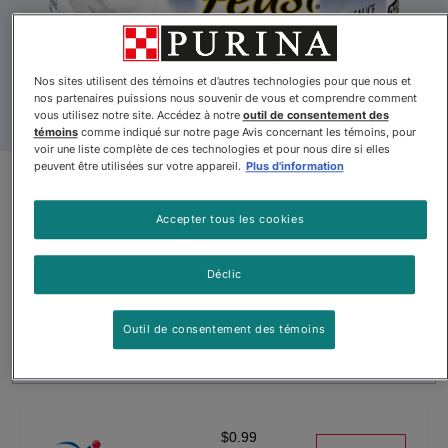
Nos sites utilisent des témoins et d’autres technologies pour que nous et
nos partenaires puissions nous souvenir de vous et comprendre comment
vous utilisez notre site. Accédez à notre
outil de consentement des
témoins
comme indiqué sur notre page Avis concernant les témoins, pour
voir une liste complète de ces technologies et pour nous dire si elles
peuvent être utilisées sur votre appareil.
Plus d'information
Fancy Feastᴹᴰ Grillé Festin de
Thon en Sauce Nourriture pour
Accepter tous les cookies
Chat Gourmet
Déclic
Par
Fancy FeastMD
Outil de consentement des témoins
Fancy Feastᴹᴰ Grillé Festin de Thon en Sauce Nourriture pou
$0.99