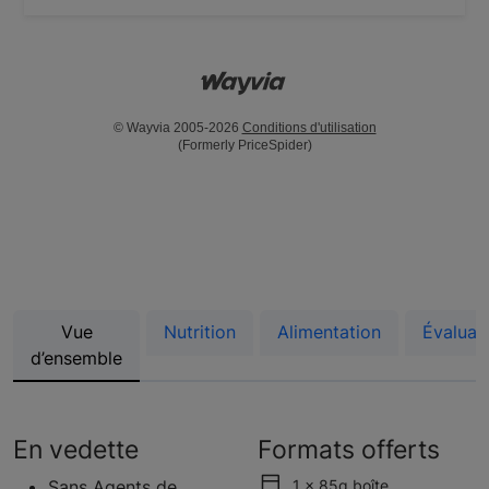
© Wayvia 2005-2026
Conditions d'utilisation
(Formerly PriceSpider)
Vue
Nutrition
Alimentation
Évaluat
d’ensemble
En vedette
Formats offerts
Sans Agents de
1 x 85g boîte