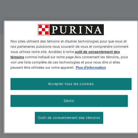
Nos sites utilisent des témoins et d’autres technologies pour que nous et
nos partenaires puissions nous souvenir de vous et comprendre comment
Mise à jour du produit
vous utilisez notre site. Accédez à notre
outil de consentement des
témoins
comme indiqué sur notre page Avis concernant les témoins, pour
Friskies🅫 Chats d'Intérieur Dîner
voir une liste complète de ces technologies et pour nous dire si elles
peuvent être utilisées sur votre appareil.
Plus d'information
à la Dinde Style Maison avec
Légumes du Jardin en Sauce
Accepter tous les cookies
Nourriture Humide pour Chats
Déclic
Par
Friskiesᴹᴰ
Outil de consentement des témoins
Friskies🅫 Chats d'Intérieur Dîner à la Dinde Style Maison a