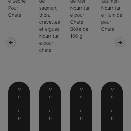
e Sèche
de
de Mer
Saumon
Pour
saumon,
Nourritur
Nourritur
Chats
thon,
e pour
e Humide
crevettes
Chats
pour
et algues
Bôite de
Chats
Nourritur
156 g
e pour
chats
V
V
V
V
o
o
o
o
i
i
i
i
r
r
r
r
p
p
p
p
l
l
l
l