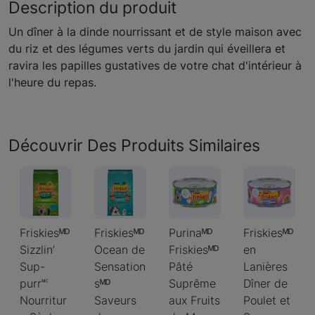
Description du produit
Un dîner à la dinde nourrissant et de style maison avec
du riz et des légumes verts du jardin qui éveillera et
ravira les papilles gustatives de votre chat d'intérieur à
l'heure du repas.
Découvrir Des Produits Similaires
Friskiesᴹᴰ
Friskiesᴹᴰ
Purinaᴹᴰ
Friskiesᴹᴰ
Sizzlin’
Ocean de
Friskiesᴹᴰ
en
Sup-
Sensation
Pâté
Lanières
purr🅪
sᴹᴰ
Suprême
Dîner de
Nourritur
Saveurs
aux Fruits
Poulet et