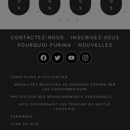
u
u
u
u
s
s
s
s
CONTACTEZ-NOUS
INSCRIVEZ-VOUS
POURQUOI PURINA
NOUVELLES
Facebook
Twitter
YouTube
Instagram
CONDITIONS D’UTILISATION
MODALITÉS RELATIVES AU CONTENU GÉNÉRÉ PAR
LES CONSOMMATEURS
PROTECTION DES RENSEIGNEMENTS PERSONNELS
AVIS CONCERNANT LES TÉMOINS DE NESTLÉ
(COOKIES)
CARRIÈRES
PLAN DU SITE