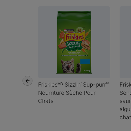
Friskiesᴹᴰ Sizzlin’ Sup-purr🅪
Fris
Nourriture Sèche Pour
Sens
Chats
saum
algu
cha