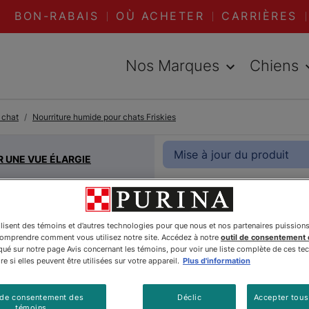
BON-RABAIS
OÙ ACHETER
CARRIÈRES
Nos Marques
Chiens
 chat
Nourriture humide pour chats Friskies
Mise à jour du produit
R UNE VUE ÉLARGIE
Friskies
ilisent des témoins et d’autres technologies pour que nous et nos partenaires puission
comprendre comment vous utilisez notre site. Accédez à notre
outil de consentement
avec Pois
é sur notre page Avis concernant les témoins, pour voir une liste complète de ces te
e si elles peuvent être utilisées sur votre appareil.
Plus d'information
Thon Nou
 de consentement des
Déclic
Accepter tous
témoins