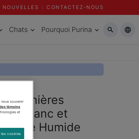
NOUVELLES
CONTACTEZ-NOUS
Chats
Pourquoi Purina
 en Lanières
s nous souvenir
 des témoins
son Blanc et
chnologies et
rriture Humide
 les cookies