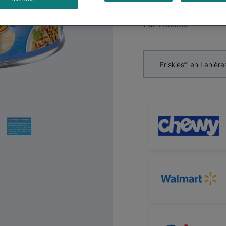
pour Cha
Next
Par
Friskiesᴹᴰ
Friskies🅫 en Laniè