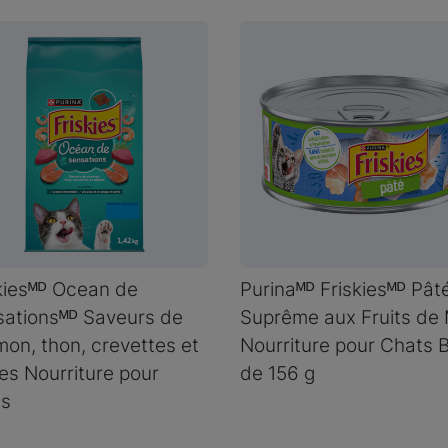
kiesᴹᴰ Ocean de
Purinaᴹᴰ Friskiesᴹᴰ Pât
ationsᴹᴰ Saveurs de
Suprême aux Fruits de
on, thon, crevettes et
Nourriture pour Chats B
es Nourriture pour
de 156 g
ts