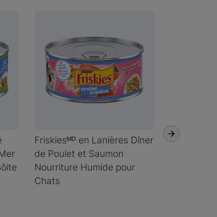
é
Friskiesᴹᴰ en Lanières Dîner
Friskies🅫 
 Mer
de Poulet et Saumon
Poulet en 
ôite
Nourriture Humide pour
Humide po
Chats