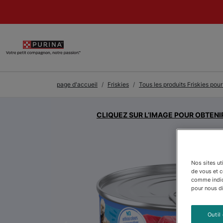
Skip to Main Content
page d'accueil
Friskies
Tous les produits Friskies pour
CLIQUEZ SUR L’IMAGE POUR OBTENI
Nos sites ut
de vous et 
comme indiqu
pour nous dir
Outil