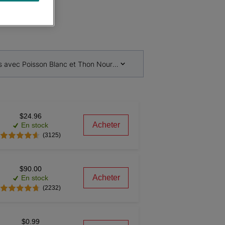
ts
res avec Poisson Blanc et Thon Nourriture Humide pour Chats
$24.96
Acheter
En stock
(3125)
$90.00
Acheter
En stock
(2232)
$0.99