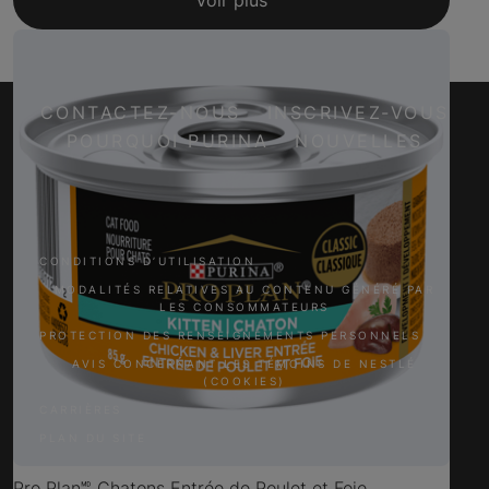
Voir plus
CONTACTEZ-NOUS
INSCRIVEZ-VOUS
POURQUOI PURINA
NOUVELLES
Facebook
Twitter
YouTube
Instagram
CONDITIONS D’UTILISATION
MODALITÉS RELATIVES AU CONTENU GÉNÉRÉ PAR
LES CONSOMMATEURS
PROTECTION DES RENSEIGNEMENTS PERSONNELS
AVIS CONCERNANT LES TÉMOINS DE NESTLÉ
(COOKIES)
CARRIÈRES
PLAN DU SITE
Pro Plan🅫 Chatons Entrée de Poulet et Foie