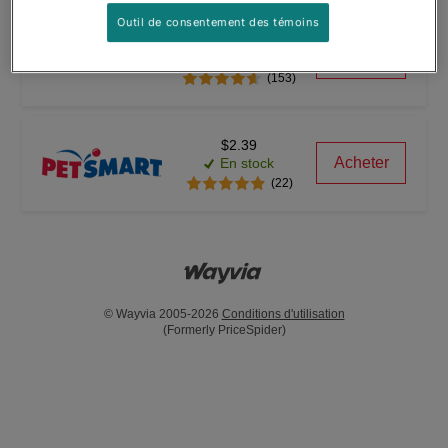
Outil de consentement des témoins
--
Vue
Rupture de stock
(153)
$2.39
Acheter
En stock
(22)
© Wayvia 2005-2026
Conditions d'utilisation
(Formerly PriceSpider)