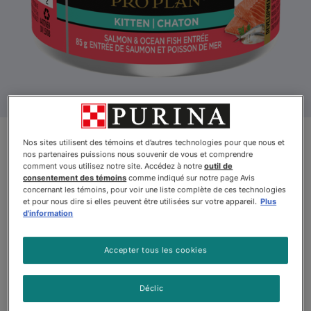
Pro Plan🅫 Chaton Entrée de
Nos sites utilisent des témoins et d’autres technologies pour que nous et
nos partenaires puissions nous souvenir de vous et comprendre
Saumon et Poisson de Mer
comment vous utilisez notre site. Accédez à notre
outil de
consentement des témoins
comme indiqué sur notre page Avis
Classique Nourriture Humide
concernant les témoins, pour voir une liste complète de ces technologies
et pour nous dire si elles peuvent être utilisées sur votre appareil.
Plus
pour Chats
d'information
Par
Purinaᴹᴰ Pro Planᴹᴰ
Accepter tous les cookies
Pro Plan🅫 Chaton Entrée de Saumon et Poisson de Mer Class
Déclic