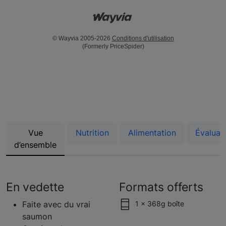
© Wayvia 2005-2026
Conditions d'utilisation
(Formerly PriceSpider)
Vue
Nutrition
Alimentation
Évaluat
d’ensemble
En vedette
Formats offerts
Faite avec du vrai
1 x 368g boîte
saumon