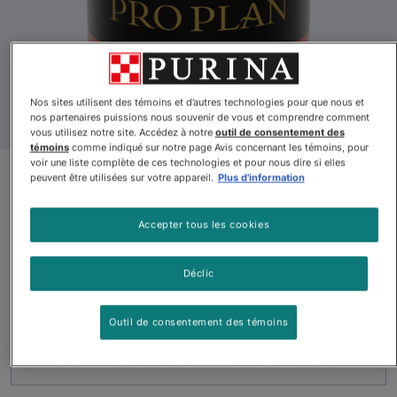
Nos sites utilisent des témoins et d’autres technologies pour que nous et
nos partenaires puissions nous souvenir de vous et comprendre comment
vous utilisez notre site. Accédez à notre
outil de consentement des
témoins
comme indiqué sur notre page Avis concernant les témoins, pour
voir une liste complète de ces technologies et pour nous dire si elles
Pro Planᴹᴰ Peaux et Estomacs
peuvent être utilisées sur votre appareil.
Plus d'information
Sensibles--Entrée de Saumon
Accepter tous les cookies
et Riz Classique Adulte
Nourriture pour Chiens
Déclic
Par
Purinaᴹᴰ Pro Planᴹᴰ
Outil de consentement des témoins
Pro Planᴹᴰ Peaux et Estomacs Sensibles--Entrée de Saumon et