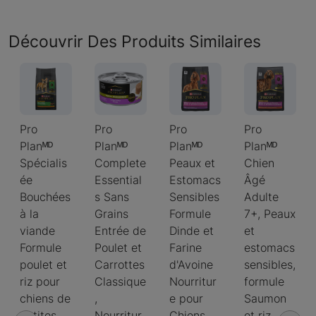
Découvrir Des Produits Similaires
Pro
Pro
Pro
Pro
Planᴹᴰ
Planᴹᴰ
Planᴹᴰ
Planᴹᴰ
Spécialis
Complete
Peaux et
Chien
ée
Essential
Estomacs
Âgé
Bouchées
s Sans
Sensibles
Adulte
à la
Grains
Formule
7+, Peaux
viande
Entrée de
Dinde et
et
Formule
Poulet et
Farine
estomacs
poulet et
Carrottes
d'Avoine
sensibles,
riz pour
Classique
Nourritur
formule
chiens de
,
e pour
Saumon
petites
Nourritur
Chiens
et riz