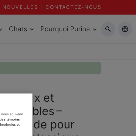
NOUVELLES
CONTACTEZ-NOUS
Chats
Pourquoi Purina
ᴰ Peaux et
 sensibles –
s nous souvenir
 des témoins
re humide pour
chnologies et