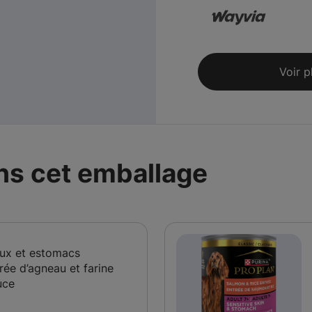
Voir p
ans cet emballage
aux et estomacs
rée d’agneau et farine
uce