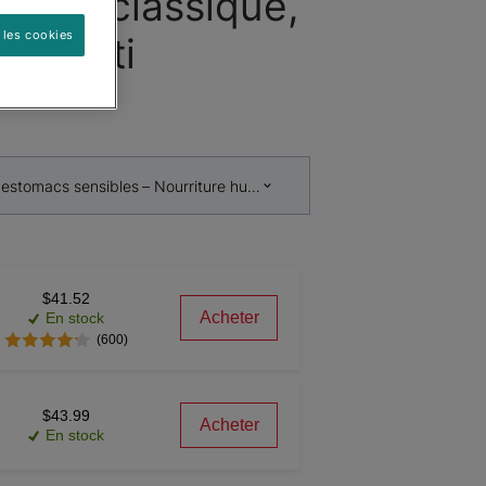
ultes classique,
 les cookies
assorti
ᴹᴰ
 estomacs sensibles – Nourriture humide pour chiens adultes classiqu
$41.52
Acheter
En stock
(600)
$43.99
Acheter
En stock