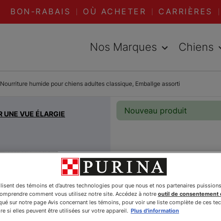
BON-RABAIS
OÙ ACHETER
CARRIÈRES
Nos Marques
Chiens
Nourriture humide pour chiens adultes classique, Emballge assorti
Nouveau produit
R UNE VUE ÉLARGIE
Pro Planᴹ
estomacs
ilisent des témoins et d’autres technologies pour que nous et nos partenaires puission
comprendre comment vous utilisez notre site. Accédez à notre
outil de consentement
Nourritu
é sur notre page Avis concernant les témoins, pour voir une liste complète de ces te
e si elles peuvent être utilisées sur votre appareil.
Plus d'information