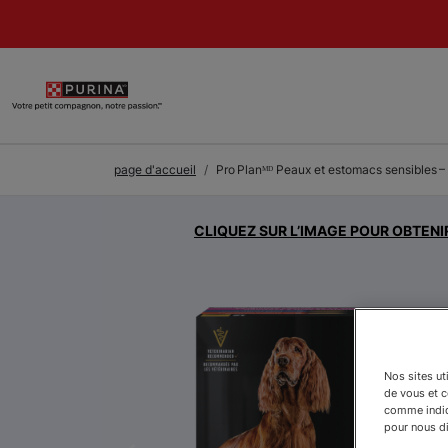
Skip to Main Content
page d'accueil
Pro Planᴹᴰ Peaux et estomacs sensibles – 
CLIQUEZ SUR L’IMAGE POUR OBTENI
Nos sites ut
de vous et 
comme indiqu
pour nous dir