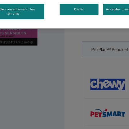
chiens ad
Next
 de consentement des
Déclic
Accepter tous
Emballge 
témoins
Par
Purinaᴹᴰ Pro Plan
Pro Planᴹᴰ Peaux et