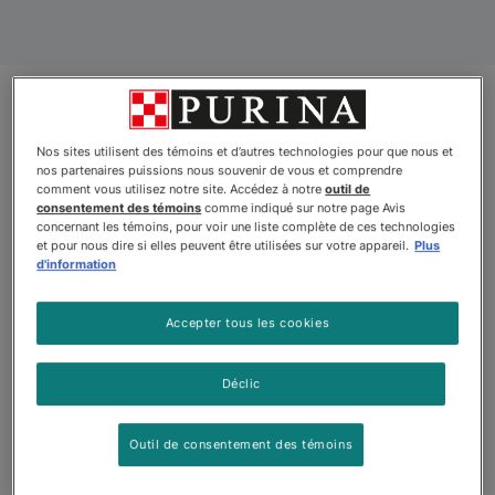
Produits
Nos sites utilisent des témoins et d’autres technologies pour que nous et
nos partenaires puissions nous souvenir de vous et comprendre
comment vous utilisez notre site. Accédez à notre
outil de
consentement des témoins
comme indiqué sur notre page Avis
concernant les témoins, pour voir une liste complète de ces technologies
Nouveau
Nouveau
et pour nous dire si elles peuvent être utilisées sur votre appareil.
Plus
d'information
Accepter tous les cookies
Déclic
Outil de consentement des témoins
Pro Planᴹᴰ Complete
Pro Planᴹᴰ Complete
Essentials – Nourriture
Essentials – Nourriture