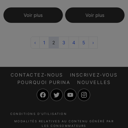
Voir plus
Voir plus
Previous
(current)
Next
‹
1
2
3
4
5
›
CONTACTEZ-NOUS
INSCRIVEZ-VOUS
POURQUOI PURINA
NOUVELLES
Facebook
Twitter
YouTube
Instagram
CONDITIONS D’UTILISATION
MODALITÉS RELATIVES AU CONTENU GÉNÉRÉ PAR
LES CONSOMMATEURS