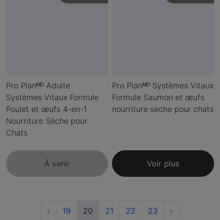
Pro Planᴹᴰ Adulte
Pro Planᴹᴰ Systèmes Vitaux
Systèmes Vitaux Formule
Formule Saumon et œufs
Poulet et œufs 4-en-1
nourriture sèche pour chats
Nourriture Sèche pour
Chats
À venir
Voir plus
Previous
(current)
Next
‹
19
20
21
22
23
›