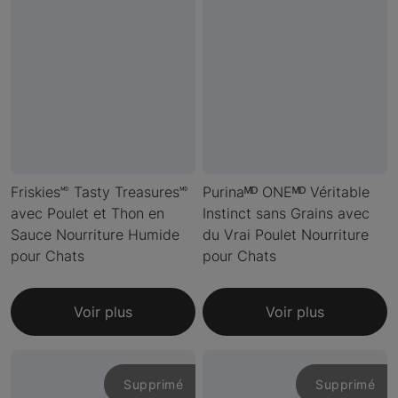
Friskies🅫 Tasty Treasures🅫
Purinaᴹᴰ ONEᴹᴰ Véritable
avec Poulet et Thon en
Instinct sans Grains avec
Sauce Nourriture Humide
du Vrai Poulet Nourriture
pour Chats
pour Chats
Voir plus
Voir plus
Supprimé
Supprimé