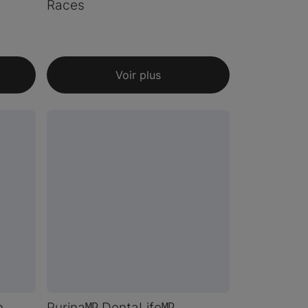
Races
Voir plus
n
Purinaᴹᴰ DentaLifeᴹᴰ