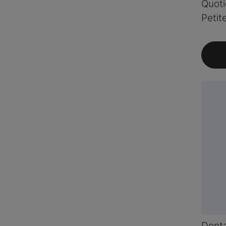
Quoti
Petit
Denta