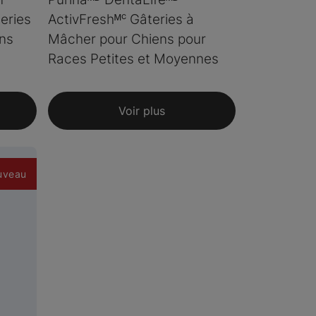
eries
ActivFreshᴹᶜ Gâteries à
ins
Mâcher pour Chiens pour
Races Petites et Moyennes
Voir plus
uveau