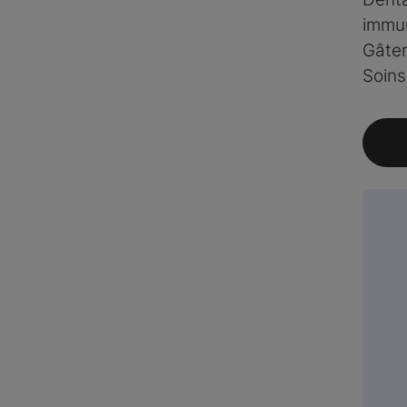
immun
Gâter
Soins