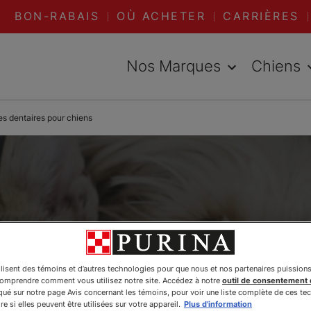
BON-RABAIS
OÙ ACHETER
CARRIÈRES
Nos Marques
Chiens
es dentaires pour chiens
ilisent des témoins et d’autres technologies pour que nous et nos partenaires puission
comprendre comment vous utilisez notre site. Accédez à notre
outil de consentement
é sur notre page Avis concernant les témoins, pour voir une liste complète de ces te
e si elles peuvent être utilisées sur votre appareil.
Plus d'information