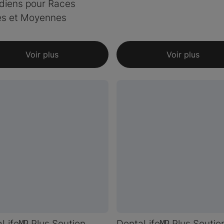
diens pour Races
es et Moyennes
Voir plus
Voir plus
Lifeᴹᴰ Plus Soutien
DentaLifeᴹᴰ Plus Soutie