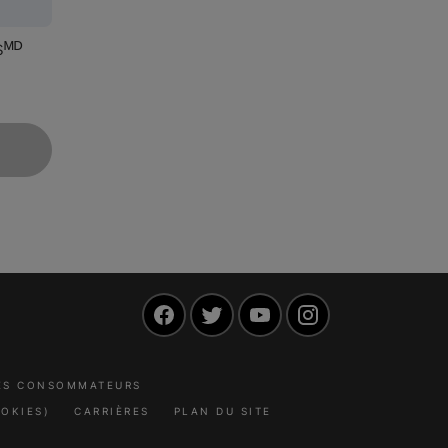
sᴹᴰ
Facebook
Twitter
YouTube
Instagram
LES CONSOMMATEURS
OKIES)
CARRIÈRES
PLAN DU SITE