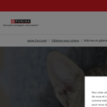
Skip to Main Content
page d'accueil
Gâteries pour chiens
Mâches et gâteri
Nos sites ut
de vous et 
comme indiqu
pour nous dir