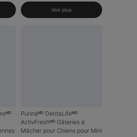
Voir plus
wsᴹᴰ
Purinaᴹᴰ DentaLifeᴹᴰ
ActivFreshᴹᴰ Gâteries à
ennes
Mâcher pour Chiens pour Mini