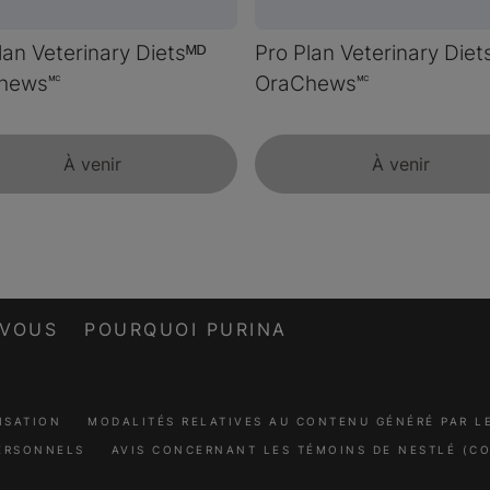
lan Veterinary Dietsᴹᴰ
Pro Plan Veterinary Diet
hews🅪
OraChews🅪
À venir
À venir
-VOUS
POURQUOI PURINA
ISATION
MODALITÉS RELATIVES AU CONTENU GÉNÉRÉ PAR 
ERSONNELS
AVIS CONCERNANT LES TÉMOINS DE NESTLÉ (CO