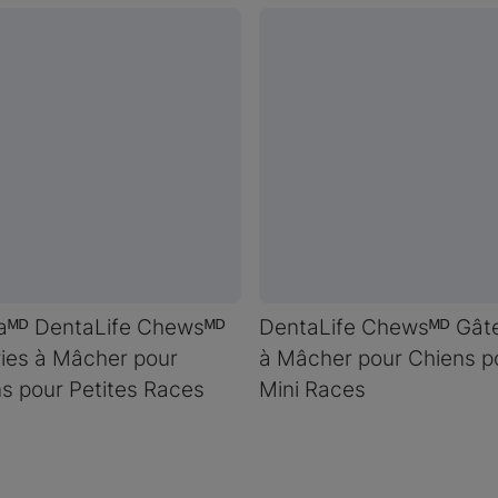
aᴹᴰ DentaLife Chewsᴹᴰ
DentaLife Chewsᴹᴰ Gâte
ies à Mâcher pour
à Mâcher pour Chiens p
s pour Petites Races
Mini Races