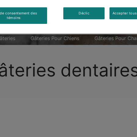
 de consentement des
Déclic
Accepter tous
témoins
âteries
Gâteries Pour Chiens
Gâteries Pour Cha
teries dentaire