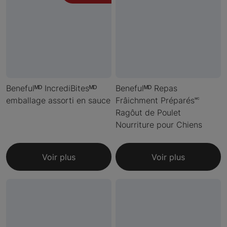
Benefulᴹᴰ IncrediBitesᴹᴰ
Benefulᴹᴰ Repas
emballage assorti en sauce
Frâichment Préparés🅪
Ragôut de Poulet
Nourriture pour Chiens
Voir plus
Voir plus