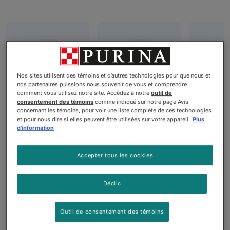
Nos sites utilisent des témoins et d’autres technologies pour que nous et
nos partenaires puissions nous souvenir de vous et comprendre
comment vous utilisez notre site. Accédez à notre
outil de
consentement des témoins
comme indiqué sur notre page Avis
Nourriture
Nourriture
Nour
concernant les témoins, pour voir une liste complète de ces technologies
et pour nous dire si elles peuvent être utilisées sur votre appareil.
Plus
sèche pour
humide pour
sans 
d'information
chiens
chiens
pour 
Accepter tous les cookies
Déclic
Produits
Outil de consentement des témoins