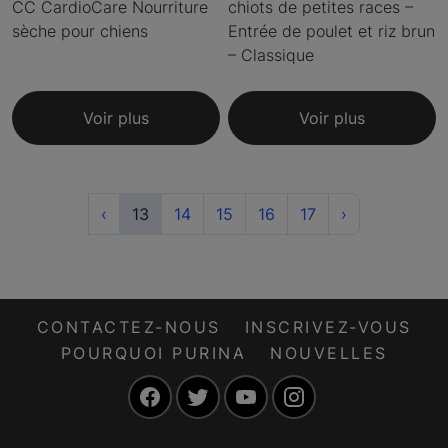
CC CardioCare Nourriture
chiots de petites races –
sèche pour chiens
Entrée de poulet et riz brun
– Classique
Voir plus
Voir plus
Previous
(current)
Next
‹
13
14
15
16
17
›
CONTACTEZ-NOUS
INSCRIVEZ-VOUS
POURQUOI PURINA
NOUVELLES
Facebook
Twitter
YouTube
Instagram