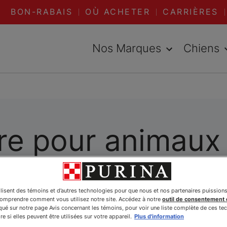
BON-RABAIS
OÙ ACHETER
CARRIÈRES
Nos Marques
Chiens
re pour animaux 
nc une nourriture spécialement formulée pour com
ilisent des témoins et d’autres technologies pour que nous et nos partenaires puission
ces particulières, Purina a le produit idéal pour
comprendre comment vous utilisez notre site. Accédez à notre
outil de consentement
ides de nourriture pour animaux familiers ci-dess
é sur notre page Avis concernant les témoins, pour voir une liste complète de ces te
e si elles peuvent être utilisées sur votre appareil.
Plus d'information