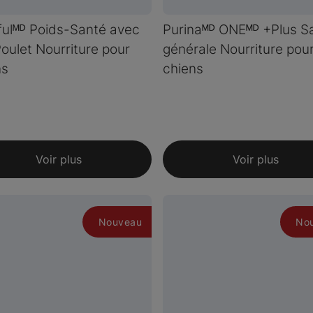
ulᴹᴰ Poids-Santé avec
Purinaᴹᴰ ONEᴹᴰ +Plus S
Poulet Nourriture pour
générale Nourriture pou
ns
chiens
Voir plus
Voir plus
Nouveau
No