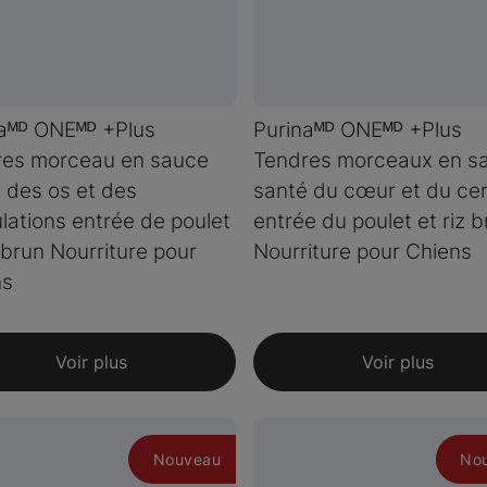
aᴹᴰ ONEᴹᴰ +Plus
Purinaᴹᴰ ONEᴹᴰ +Plus
res morceau en sauce
Tendres morceaux en s
 des os et des
santé du cœur et du ce
ulations entrée de poulet
entrée du poulet et riz 
z brun Nourriture pour
Nourriture pour Chiens
ns
Voir plus
Voir plus
Nouveau
No