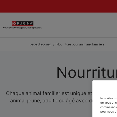
Skip to Main Content
page d'accueil
Nourriture pour animaux familiers
Nourritu
Chaque animal familier est unique et mérite do
Nos sites ut
animal jeune, adulte ou âgé avec des préféren
de vous et 
hum
comme indiqu
pour nous dir