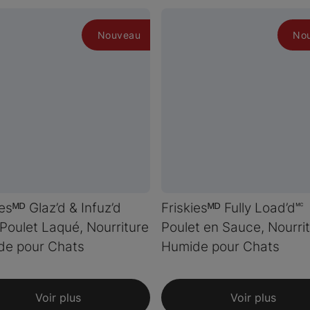
Nouveau
No
iesᴹᴰ Glaz’d & Infuz’d
Friskiesᴹᴰ Fully Load’d🅪
Poulet Laqué, Nourriture
Poulet en Sauce, Nourri
de pour Chats
Humide pour Chats
Voir plus
Voir plus