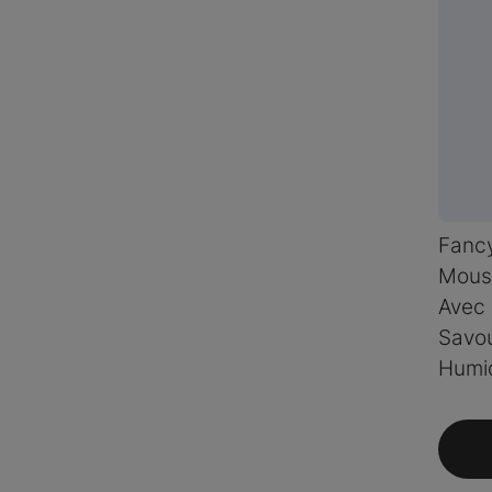
Fanc
Mous
Avec
Savou
Humi