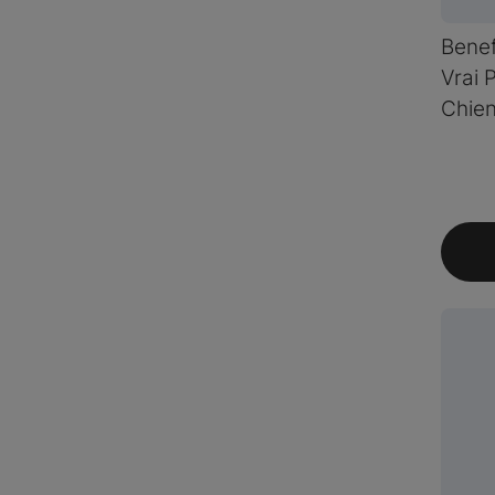
Benef
Vrai 
Chie