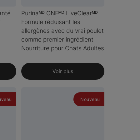
anté
Purinaᴹᴰ ONEᴹᴰ LiveClearᴹᴰ
r
Formule réduisant les
allergènes avec du vrai poulet
comme premier ingrédient
Nourriture pour Chats Adultes
Voir plus
uveau
Nouveau