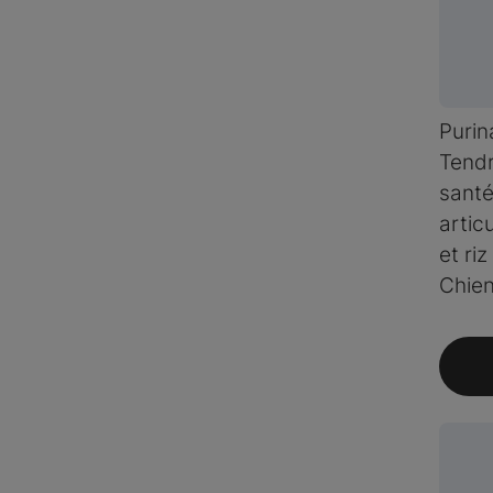
Purin
Tend
santé
artic
et ri
Chie