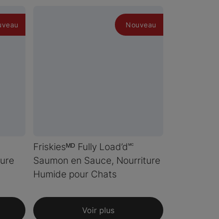
uveau
Nouveau
Friskiesᴹᴰ Fully Load’d🅪
ture
Saumon en Sauce, Nourriture
Humide pour Chats
Voir plus