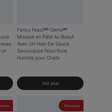
Fancy Feastᴹᴰ Gemsᴹᴰ
auce
Mousse en Pâté Au Boeuf
rveau
Avec Un Halo De Sauce
brun
Savoureuse Nourriture
Humide pour Chats
Voir plus
uveau
Nouveau