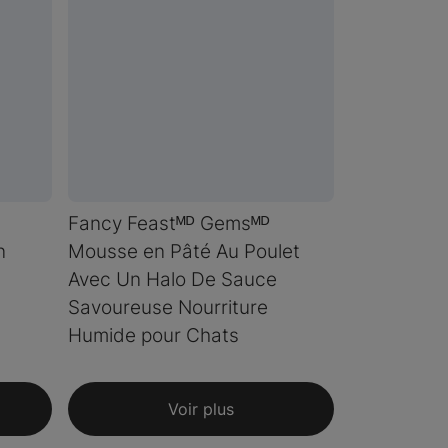
Fancy Feastᴹᴰ Gemsᴹᴰ
n
Mousse en Pâté Au Poulet
Avec Un Halo De Sauce
Savoureuse Nourriture
Humide pour Chats
Voir plus