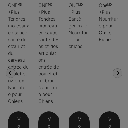
ONEᴹᴰ
ONEᴹᴰ
ONEᴹᴰ
Oneᴹᴰ
+Plus
+Plus
+Plus
+Plus
Tendres
Tendres
Santé
Nourritur
morceaux
morceau
générale
e pour
en sauce
en sauce
Nourritur
Chats
santé du
santé des
e pour
Riche
cœur et
os et des
chiens
du
articulati
cerveau
ons
entrée du
entrée de
poulet et
poulet et
riz brun
riz brun
Nourritur
Nourritur
e pour
e pour
Chiens
Chiens
V
V
V
V
o
o
o
o