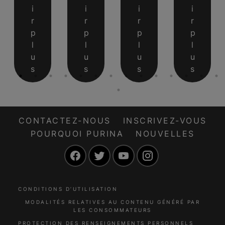
i
i
i
i
r
r
r
r
p
p
p
p
l
l
l
l
u
u
u
u
s
s
s
s
CONTACTEZ-NOUS
INSCRIVEZ-VOUS
POURQUOI PURINA
NOUVELLES
Facebook
Twitter
YouTube
Instagram
CONDITIONS D’UTILISATION
MODALITÉS RELATIVES AU CONTENU GÉNÉRÉ PAR
LES CONSOMMATEURS
PROTECTION DES RENSEIGNEMENTS PERSONNELS