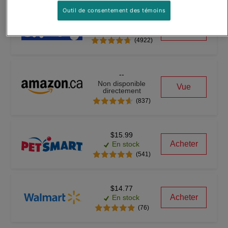
Outil de consentement des témoins
$13.00
Acheter
En stock
(4922)
--
Non disponible
Vue
directement
(837)
$15.99
Acheter
En stock
(541)
$14.77
Acheter
En stock
(76)