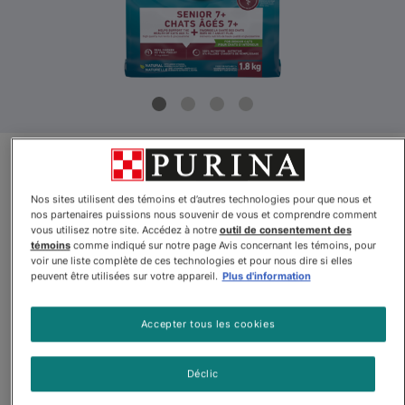
Modification de la formule
Nos sites utilisent des témoins et d’autres technologies pour que nous et
Purinaᴹᴰ ONEᴹᴰ +Plus Chats
nos partenaires puissions nous souvenir de vous et comprendre comment
vous utilisez notre site. Accédez à notre
outil de consentement des
Âgés 7+ pour Chats d'Intérieur
témoins
comme indiqué sur notre page Avis concernant les témoins, pour
voir une liste complète de ces technologies et pour nous dire si elles
Nourriture pour Chats
peuvent être utilisées sur votre appareil.
Plus d'information
Par
Purina ONEᴹᴰ
Accepter tous les cookies
Purinaᴹᴰ ONEᴹᴰ +Plus Chats Âgés 7+ pour Chats d'Intérieur N
Déclic