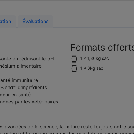
ation
Évaluations
Formats offert
santé en réduisant le pH
1 x 1,80kg sac
nésium alimentaire
1 x 3kg sac
santé immunitaire
Blend🅫 d'ingrédients
coeur en santé
dées par les vétérinaires
s avancées de la science, la nature reste toujours notre so
a nature et la recherche pour des résultats que vous pouve