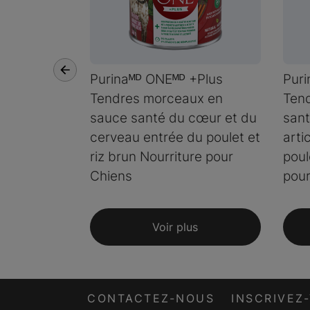
Purinaᴹᴰ ONEᴹᴰ +Plus
Puri
Tendres morceaux en
Ten
sauce santé du cœur et du
sant
cerveau entrée du poulet et
arti
riz brun Nourriture pour
poul
Chiens
pour
Voir plus
CONTACTEZ-NOUS
INSCRIVEZ