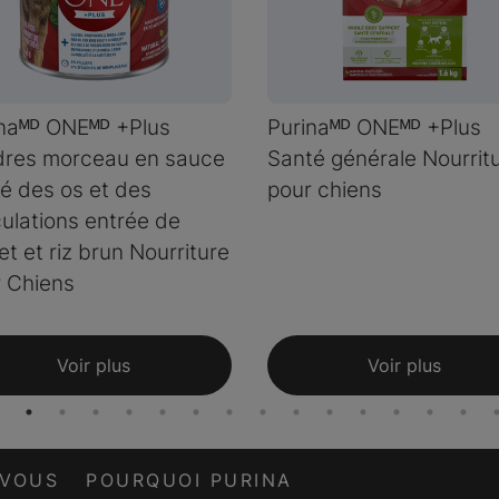
naᴹᴰ ONEᴹᴰ +Plus
Purinaᴹᴰ ONEᴹᴰ +Plus
dres morceau en sauce
Santé générale Nourrit
é des os et des
pour chiens
culations entrée de
et et riz brun Nourriture
 Chiens
Voir plus
Voir plus
-VOUS
POURQUOI PURINA