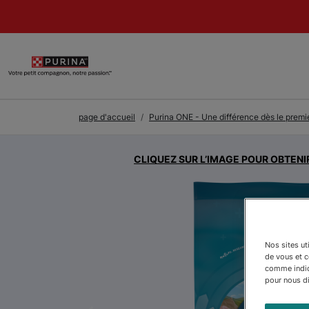
Skip to Main Content
page d'accueil
Purina ONE - Une différence dès le premi
CLIQUEZ SUR L’IMAGE POUR OBTENI
Nos sites ut
de vous et 
comme indiqu
pour nous dir