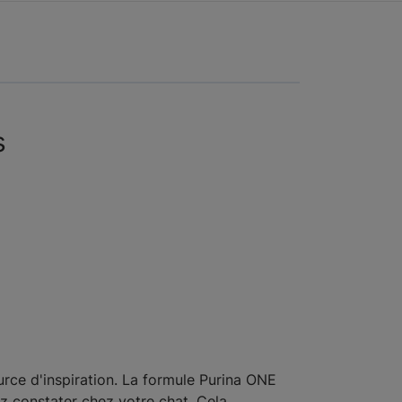
s
urce d'inspiration. La formule Purina ONE
z constater chez votre chat. Cela