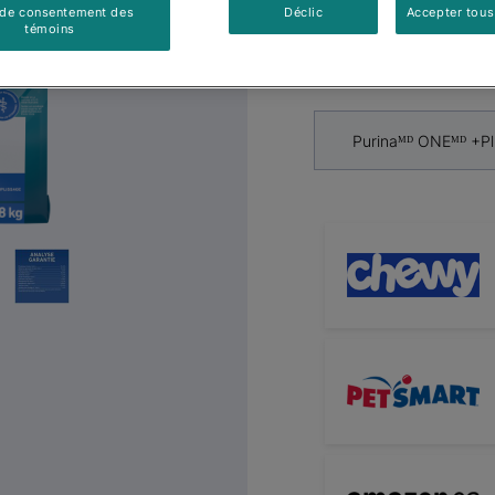
Chats
 de consentement des
Déclic
Accepter tous
Next
témoins
Par
Purina ONEᴹᴰ
Purinaᴹᴰ ONEᴹᴰ +Pl