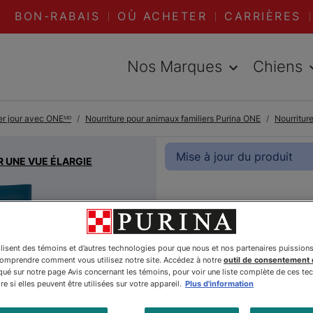
BON-RABAIS
OÙ ACHETER
CARRIÈRES
Nos Marques
Chiens
er jour avec ONEᴹᴰ
Nourriture pour animaux familiers Purina ONE
Nourritur
Mise à jour du produit
R UNE VUE ÉLARGIE
Purinaᴹᴰ
Formule 
ilisent des témoins et d’autres technologies pour que nous et nos partenaires puission
comprendre comment vous utilisez notre site. Accédez à notre
outil de consentement
é sur notre page Avis concernant les témoins, pour voir une liste complète de ces te
Urinaire 
e si elles peuvent être utilisées sur votre appareil.
Plus d'information