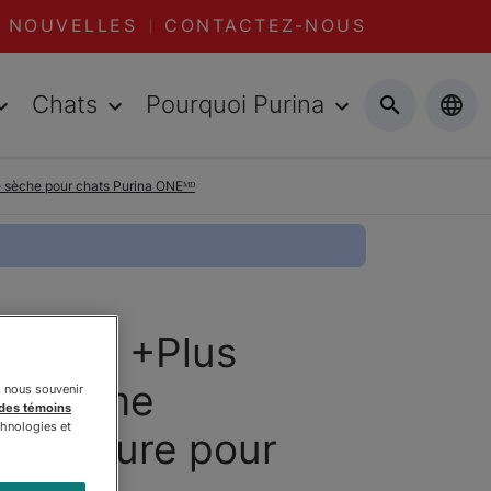
NOUVELLES
CONTACTEZ-NOUS
Chats
Pourquoi Purina
e sèche pour chats Purina ONEᴹᴰ
 ONEᴹᴰ +Plus
Système
s nous souvenir
 des témoins
chnologies et
Nourriture pour