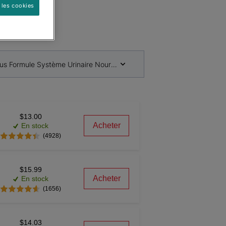
 les cookies
us Formule Système Urinaire Nourriture pour Chats
$13.00
Acheter
En stock
(4928)
$15.99
Acheter
En stock
(1656)
$14.03