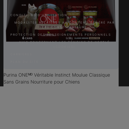
CONDITIONS D’UTILISATION
MODALITÉS RELATIVES AU CONTENU GÉNÉRÉ PAR
LES CONSOMMATEURS
PROTECTION DES RENSEIGNEMENTS PERSONNELS
AVIS CONCERNANT LES TÉMOINS DE NESTLÉ
(COOKIES)
CARRIÈRES
PLAN DU SITE
Purina ONEᴹᴰ Véritable Instinct Moulue Classique
Sans Grains Nourriture pour Chiens