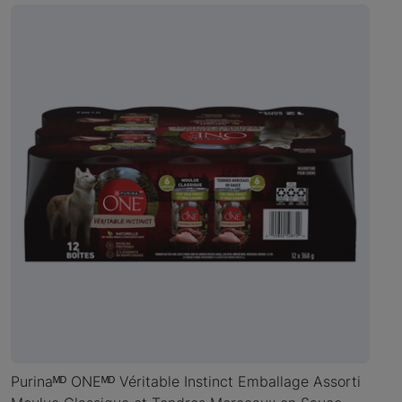
Purinaᴹᴰ ONEᴹᴰ Véritable Instinct Emballage Assorti