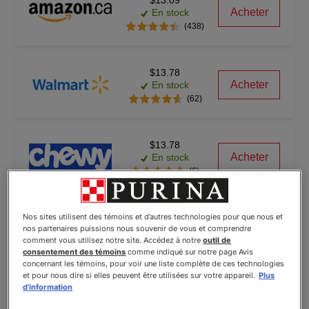
$13.09
Acheter
En stock
(438)
$13.78
Acheter
En stock
(62)
$13.78
Acheter
En stock
(6)
Nos sites utilisent des témoins et d’autres technologies pour que nous et
nos partenaires puissions nous souvenir de vous et comprendre
comment vous utilisez notre site. Accédez à notre
outil de
consentement des témoins
comme indiqué sur notre page Avis
© Wayvia 2005-2026
Conditions d'utilisation
concernant les témoins, pour voir une liste complète de ces technologies
(Formerly PriceSpider)
et pour nous dire si elles peuvent être utilisées sur votre appareil.
Plus
d'information