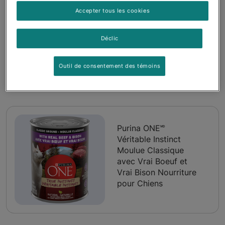
Accepter tous les cookies
Déclic
Produits inclus dans cet
Outil de consentement des témoins
emballage
Purina ONE🅫
Véritable Instinct
Moulue Classique
avec Vrai Boeuf et
Vrai Bison Nourriture
pour Chiens