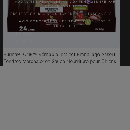
MODALITÉS RELATIVES AU CONTENU GÉNÉRÉ PAR
LES CONSOMMATEURS
PROTECTION DES RENSEIGNEMENTS PERSONNELS
AVIS CONCERNANT LES TÉMOINS DE NESTLÉ
(COOKIES)
CARRIÈRES
PLAN DU SITE
Purinaᴹᴰ ONEᴹᴰ Véritable Instinct Emballage Assorti
Tendres Morceaux en Sauce Nourriture pour Chiens