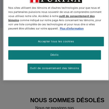
Nos sites utilisent des témoins et d’autres technologies pour que nous et
nos partenaires puissions nous souvenir de vous et comprendre comment
vous utilisez notre site. Accédez à notre
outil de consentement des
témoins
comme indiqué sur notre page Avis concernant les témoins, pour
voir une liste complète de ces technologies et pour nous dire si elles
peuvent être utilisées sur votre appareil.
Plus d'information
Pro Plan Veterinary Diets🅫
Accepter tous les cookies
essentialcare🅫 chaton
nourriture pour chats
Déclic
Outil de consentement des témoins
Pro Plan Veterinary Diets🅫 essentialcare🅫 chaton nourriture p
NOUS SOMMES DÉSOLÉS
Nous ne pouvions pas