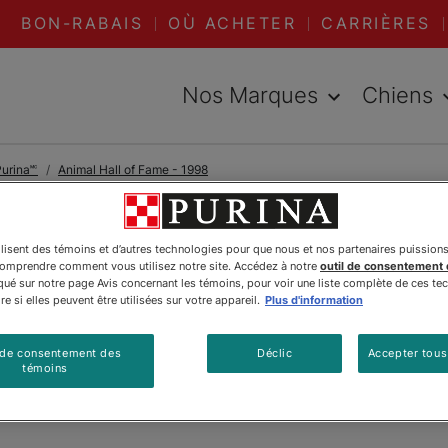
BON-RABAIS
OÙ ACHETER
CARRIÈRES
Nos Marques
Chiens
urina🅪
Animal Hall of Fame - 1998
LIRE DES ARTICLES À PR
1998
ilisent des témoins et d’autres technologies pour que nous et nos partenaires puission
comprendre comment vous utilisez notre site. Accédez à notre
outil de consentement
é sur notre page Avis concernant les témoins, pour voir une liste complète de ces te
Sampson
e si elles peuvent être utilisées sur votre appareil.
Plus d'information
 de consentement des
Déclic
Accepter tous
témoins
Mis à jour
:
08/07/2024
•
Partager cet article