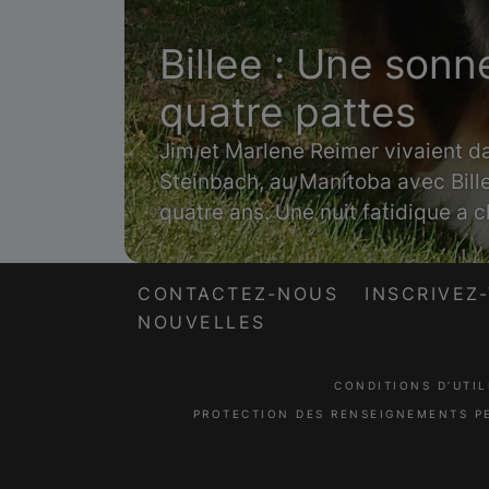
Billee : Une sonn
quatre pattes
Jim et Marlene Reimer vivaient d
Steinbach, au Manitoba avec Bille
quatre ans. Une nuit fatidique a c
CONTACTEZ-NOUS
INSCRIVEZ
NOUVELLES
CONDITIONS D’UTIL
PROTECTION DES RENSEIGNEMENTS P