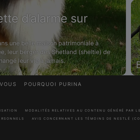
ette d’alarme sur
ans une belle maison patrimoniale à
e, leur berger des Shetland (sheltie) de
hangé leur vie à jamais.
-VOUS
POURQUOI PURINA
ISATION
MODALITÉS RELATIVES AU CONTENU GÉNÉRÉ PAR 
ERSONNELS
AVIS CONCERNANT LES TÉMOINS DE NESTLÉ (CO