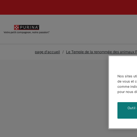
Skip to Main Content
page d'accueil
Le Temple de la renommée des animaux P
Nos sites ut
de vous et 
comme indiqu
pour nous dir
Outil