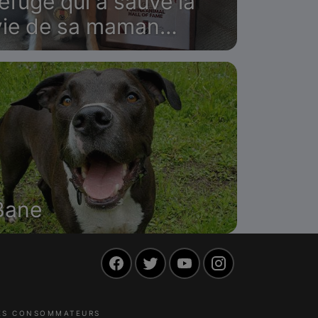
refuge qui a sauvé la
vie de sa maman
humaine
Bane
Facebook
Twitter
YouTube
Instagram
LES CONSOMMATEURS