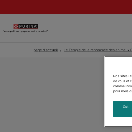
Skip to Main Content
page d'accueil
Le Temple de la renommée des animaux P
Nos sites ut
de vous et 
comme indiqu
pour nous dir
Outil