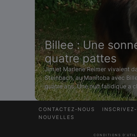
Billee : Une sonn
quatre pattes
Jim et Marlene Reimer vivaient d
Steinbach, au Manitoba avec Bille
quatre ans. Une nuit fatidique a c
CONTACTEZ-NOUS
INSCRIVEZ
NOUVELLES
CONDITIONS D’UTIL