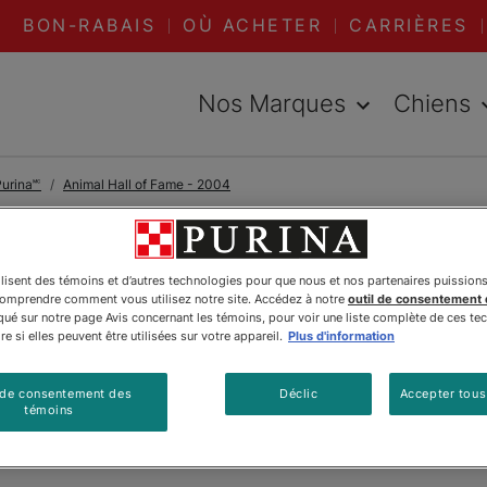
BON-RABAIS
OÙ ACHETER
CARRIÈRES
Nos Marques
Chiens
urina🅪
Animal Hall of Fame - 2004
LIRE DES ARTICLES À PR
2004
ilisent des témoins et d’autres technologies pour que nous et nos partenaires puission
comprendre comment vous utilisez notre site. Accédez à notre
outil de consentement
é sur notre page Avis concernant les témoins, pour voir une liste complète de ces te
Cyr
e si elles peuvent être utilisées sur votre appareil.
Plus d'information
 de consentement des
Déclic
Accepter tous
témoins
Mis à jour
:
17/05/2024
•
Partager cet article