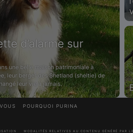
ette d’alarme sur
ans une belle maison patrimoniale à
e, leur berger des Shetland (sheltie) de
hangé leur vie à jamais.
-VOUS
POURQUOI PURINA
ISATION
MODALITÉS RELATIVES AU CONTENU GÉNÉRÉ PAR 