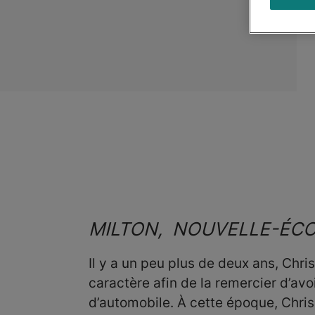
MILTON, NOUVELLE-ÉC
Il y a un peu plus de deux ans, Chr
caractère afin de la remercier d’avo
d’automobile. À cette époque, Chris