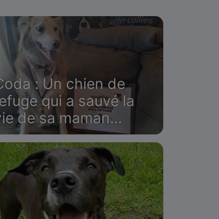
Coda : Un chien de
refuge qui a sauvé la
vie de sa maman
humaine