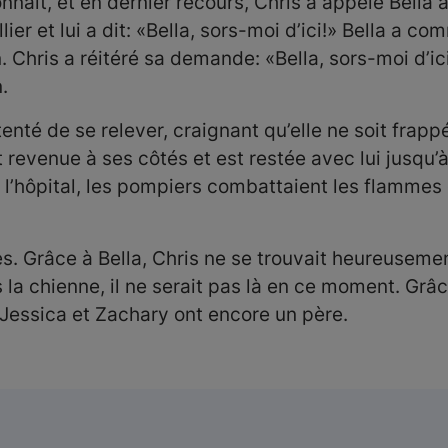
ait, et en dernier recours, Chris a appelé Bella af
llier et lui a dit: «Bella, sors-moi d’ici!» Bella a c
. Chris a réitéré sa demande: «Bella, sors-moi d’ici!
.
 tenté de se relever, craignant qu’elle ne soit frap
revenue à ses côtés et est restée avec lui jusqu’à
 l’hôpital, les pompiers combattaient les flammes q
. Grâce à Bella, Chris ne se trouvait heureusement p
s la chienne, il ne serait pas là en ce moment. Gr
 Jessica et Zachary ont encore un père.