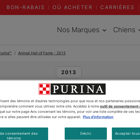
BON-RABAIS
OÙ ACHETER
CARRIÈRES
Nos Marques
Chiens
urina🅪
Animal Hall of Fame - 2013
LIRE DES ARTICLES À PR
2013
Bella
ilisent des témoins et d’autres technologies pour que nous et nos partenaires puission
comprendre comment vous utilisez notre site. Accédez à notre
outil de consentement
é sur notre page Avis concernant les témoins, pour voir une liste complète de ces te
e si elles peuvent être utilisées sur votre appareil.
Plus d'information
Mis à jour
:
05/07/2024
•
Partager cet article
 de consentement des
Déclic
Accepter tous
témoins