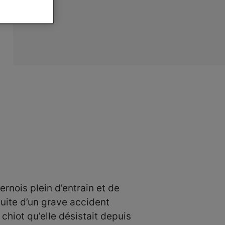
rnois plein d’entrain et de
suite d’un grave accident
chiot qu’elle désistait depuis