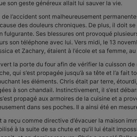
que son geste généreux allait lui sauver la vie.
nt de l’accident sont malheureusement permanentes
 cause des douleurs chroniques. De plus, il doit 
n fulgurante. Ses blessures ont provoqué plusieur
jours son téléphone avec lui. Vers midi, le 13 novemb
sica et Zachary, étaient à l’école et sa femme, au 
uvert la porte du four afin de vérifier la cuisson de
, qui s’est propagée jusqu’à sa tête et l’a fait to
 touchant les éléments. Chris était par terre, étourd
s à son chandail. Instinctivement, il s’est débarr
e s’est propagé aux armoires de la cuisine et a pro
eusement dans ses poches. Il a ainsi été en mesur
ur et a reçu comme directive d’évacuer la maison i
ilisé à la suite de sa chute et qu’il lui était impos