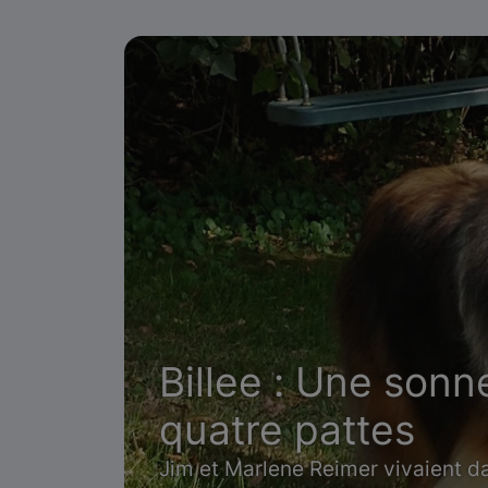
Billee : Une sonn
quatre pattes
Jim et Marlene Reimer vivaient d