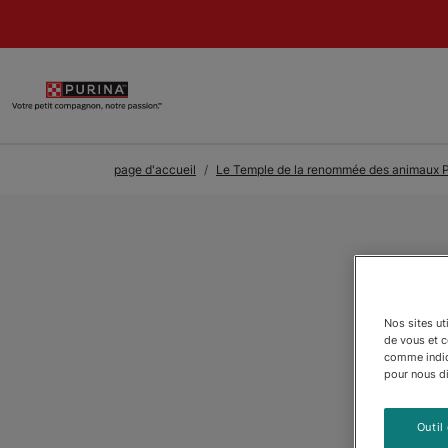
Skip to Main Content
page d'accueil
Le Temple de la renommée des animaux P
Nos sites ut
de vous et 
comme indiqu
pour nous dir
Outil