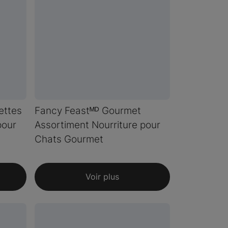
ettes
Fancy Feastᴹᴰ Gourmet
pour
Assortiment Nourriture pour
Chats Gourmet
Voir plus