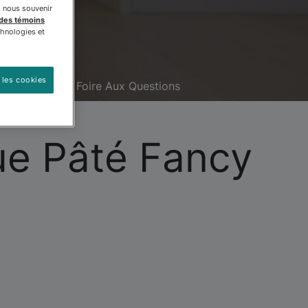
s nous souvenir
 des témoins
chnologies et
 les cookies
s Rabais
Foire Aux Questions
que Pâté Fancy