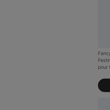
Fancy
Festi
pour 