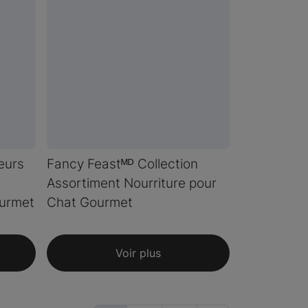
eurs
Fancy Feastᴹᴰ Collection
Assortiment Nourriture pour
ourmet
Chat Gourmet
Voir plus