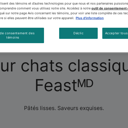
ilisent des témoins et d’autres technologies pour que nous et nos partenaires puission
comprendre comment vous utilisez notre site. Accédez à notre
outil de consentement
é sur notre page Avis concernant les témoins, pour voir une liste complète de ces te
e si elles peuvent être utilisées sur votre appareil.
Plus d'information
 de consentement des
Déclic
Accepter tous
ourriture Pour Chatons
À Propos De Nous
Bon
témoins
ur chats classi
Feastᴹᴰ
Pâtés lisses. Saveurs exquises.