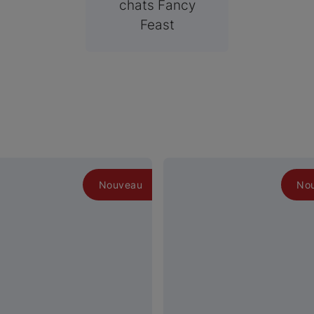
chats Fancy
Feast
Nouveau
No