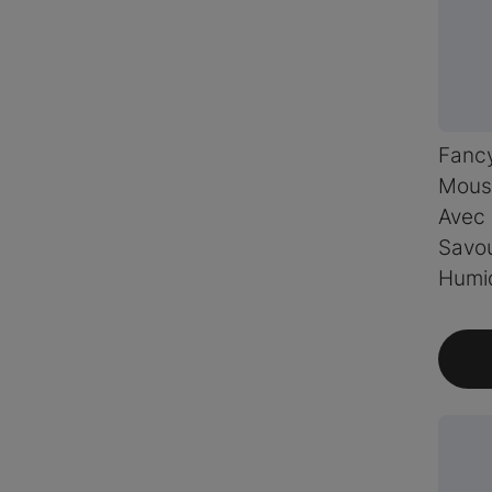
Fanc
Mouss
Avec
Savou
Humi