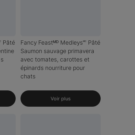
 Pâté
Fancy Feastᴹᴰ Medleys🅪 Pâté
entine
Saumon sauvage primavera
ds
avec tomates, carottes et
épinards nourriture pour
chats
Voir plus