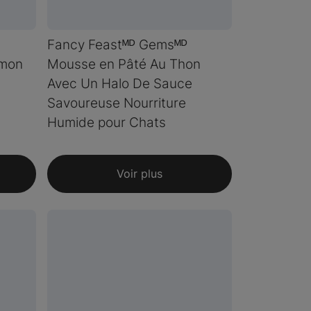
Fancy Feastᴹᴰ Gemsᴹᴰ
umon
Mousse en Pâté Au Thon
Avec Un Halo De Sauce
Savoureuse Nourriture
Humide pour Chats
Voir plus