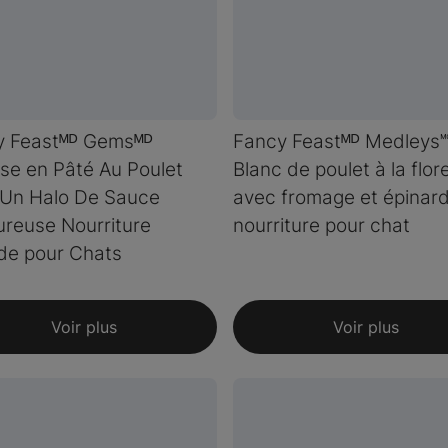
y Feastᴹᴰ Gemsᴹᴰ
Fancy Feastᴹᴰ Medleys
e en Pâté Au Poulet
Blanc de poulet à la flor
 Un Halo De Sauce
avec fromage et épinar
reuse Nourriture
nourriture pour chat
de pour Chats
Voir plus
Voir plus