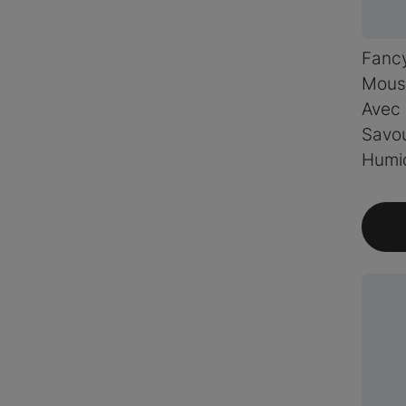
Fanc
Mous
Avec
Savou
Humi