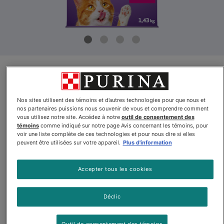
Mise à jour du produit
Friskiesᴹᴰ Terre et Mer
Nos sites utilisent des témoins et d’autres technologies pour que nous et
nos partenaires puissions nous souvenir de vous et comprendre comment
Nourriture pour Chats
vous utilisez notre site. Accédez à notre
outil de consentement des
témoins
comme indiqué sur notre page Avis concernant les témoins, pour
voir une liste complète de ces technologies et pour nous dire si elles
Par
Friskiesᴹᴰ
peuvent être utilisées sur votre appareil.
Plus d'information
Accepter tous les cookies
Friskiesᴹᴰ Terre et Mer Nourriture pour Chats
Déclic
$6.43
Acheter
En stock