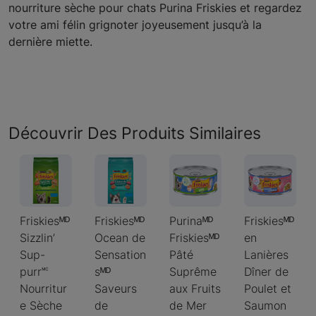
nourriture sèche pour chats Purina Friskies et regardez
votre ami félin grignoter joyeusement jusqu’à la
dernière miette.
Découvrir Des Produits Similaires
Friskiesᴹᴰ
Friskiesᴹᴰ
Purinaᴹᴰ
Friskiesᴹᴰ
Sizzlin’
Ocean de
Friskiesᴹᴰ
en
Sup-
Sensation
Pâté
Lanières
purr🅪
sᴹᴰ
Suprême
Dîner de
Nourritur
Saveurs
aux Fruits
Poulet et
e Sèche
de
de Mer
Saumon