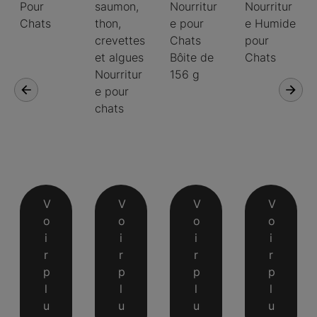
Pour
saumon,
Nourritur
Nourritur
Chats
thon,
e pour
e Humide
crevettes
Chats
pour
et algues
Bôite de
Chats
Nourritur
156 g
e pour
chats
V
V
V
V
o
o
o
o
i
i
i
i
r
r
r
r
p
p
p
p
l
l
l
l
u
u
u
u