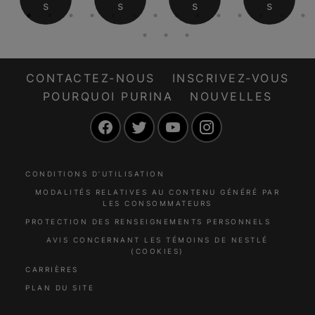
s
s
s
s
CONTACTEZ-NOUS
INSCRIVEZ-VOUS
POURQUOI PURINA
NOUVELLES
Facebook
Twitter
YouTube
Instagram
CONDITIONS D’UTILISATION
MODALITÉS RELATIVES AU CONTENU GÉNÉRÉ PAR
LES CONSOMMATEURS
PROTECTION DES RENSEIGNEMENTS PERSONNELS
AVIS CONCERNANT LES TÉMOINS DE NESTLÉ
(COOKIES)
CARRIÈRES
PLAN DU SITE