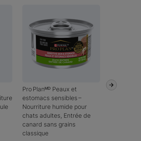
Pro Planᴹᴰ Peaux et
Pro Planᴹᴰ
iture
estomacs sensibles –
Essentials 
ule
Nourriture humide pour
humide pou
chats adultes, Entrée de
Entrée de f
canard sans grains
sans grain
classique