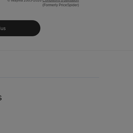
© Wayvia 2005-2026
Conditions d'utilisation
(Formerly PriceSpider)
lus
s