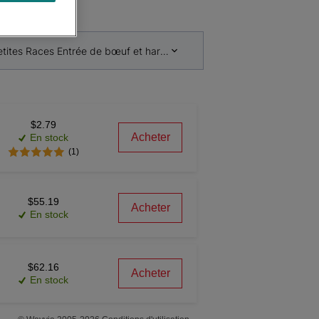
etites Races Entrée de bœuf et haricots verts nourriture pour chiens
$2.79
Acheter
En stock
(1)
$55.19
Acheter
En stock
$62.16
Acheter
En stock