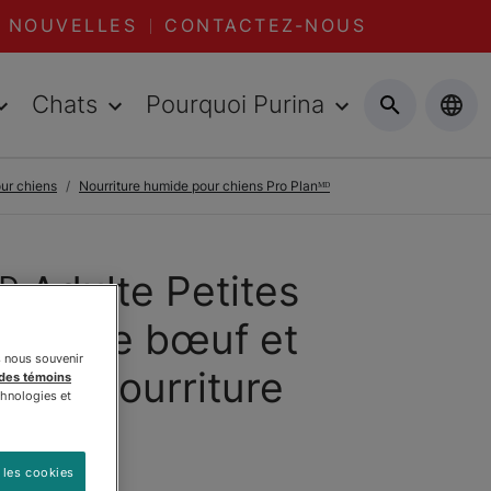
NOUVELLES
CONTACTEZ-NOUS
Chats
Pourquoi Purina
our chiens
Nourriture humide pour chiens Pro Planᴹᴰ
ᴰ Adulte Petites
trée de bœuf et
s nous souvenir
verts nourriture
 des témoins
chnologies et
ens
 les cookies
ᴹᴰ