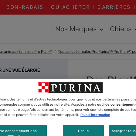
BON-RABAIS
OÙ ACHETER
CARRIÈRES
Nos Marques
Chiens
ur animaux familiers Pro Planᴹᴰ
Toutes les formules Pro Purinaᴹᴰ Pro Planᴹᴰ p
R UNE VUE ÉLARGIE
Pro Planᴹ
Races En
ilisent des témoins et d’autres technologies pour que nous et nos partenaires puission
haricots 
comprendre comment vous utilisez notre site. Accédez à notre
outil de consentement
é sur notre page Avis concernant les témoins, pour voir une liste complète de ces te
e si elles peuvent être utilisées sur votre appareil.
Plus d'information
pour chi
 de consentement des
Déclic
Accepter tous
Par
Purinaᴹᴰ Pro Plan
témoins