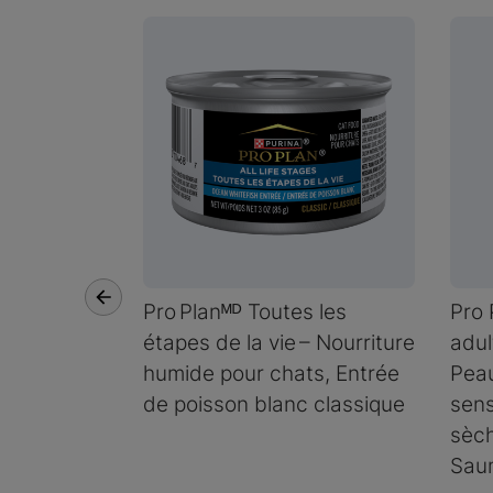
Pro Planᴹᴰ Toutes les
Pro 
étapes de la vie – Nourriture
adul
humide pour chats, Entrée
Pea
de poisson blanc classique
sens
sèch
Saum