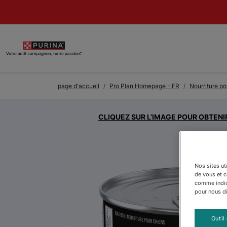
Skip to Main Content
page d'accueil
Pro Plan Homepage - FR
Nourriture po
CLIQUEZ SUR L’IMAGE POUR OBTENI
Nos sites ut
de vous et 
comme indiqu
pour nous dir
Outil