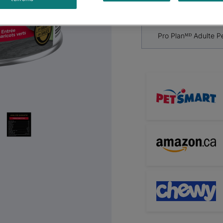
Next
Pro Planᴹᴰ Adulte P