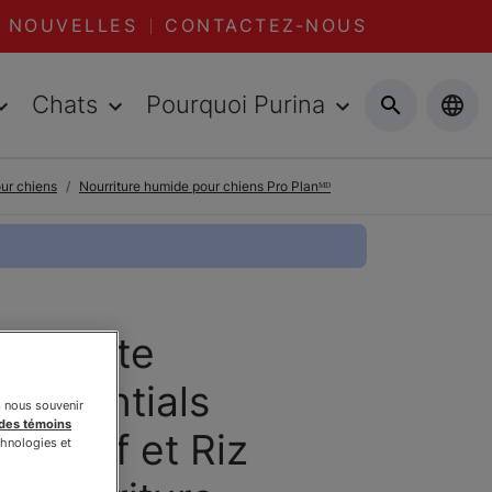
NOUVELLES
CONTACTEZ-NOUS
Chats
Pourquoi Purina
our chiens
Nourriture humide pour chiens Pro Planᴹᴰ
ᴰ Adulte
 Essentials
s nous souvenir
 des témoins
 Boeuf et Riz
chnologies et