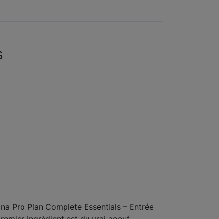
s
urina Pro Plan Complete Essentials – Entrée
remier ingrédient est du vrai boeuf,