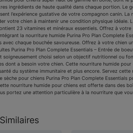
utres ingrédients de haute qualité dans chaque portion. Le g
ssent l’expérience gustative de votre compagnon canin. La r
der votre chien à maintenir une condition physique idéale.
ontient 23 vitamines et minéraux essentiels. Offrez à votr
ntégrant la nourriture humide Purina Pro Plan Complete Esse
s avec chaque bouchée savoureuse. Offrez à votre chien un
ultes Purina Pro Plan Complete Essentials – Entrée de boeuf
t soigneusement choisi selon un objectif nutritionnel ou fon
s dont a besoin votre chien. Cette nourriture humide pour 
a santé du système immunitaire et plus encore. Servez cette
re sèche pour chiens Purina Pro Plan Complete Essentials p
te nourriture humide pour chiens est offerte dans des boîte
ous portez une attention particulière à la nourriture que vou
Similaires