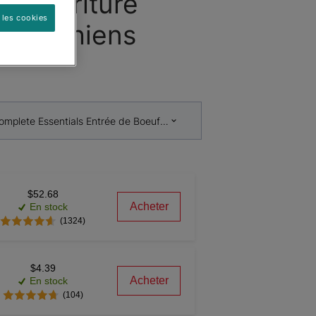
 Nourriture
 les cookies
our Chiens
ᴹᴰ
omplete Essentials Entrée de Boeuf et Riz Classique Nourriture Humi
$52.68
Acheter
En stock
(1324)
$4.39
Acheter
En stock
(104)