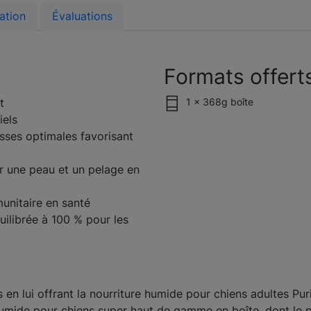
ation
Évaluations
Formats offert
t
1 x 368g boîte
iels
sses optimales favorisant
r une peau et un pelage en
unitaire en santé
uilibrée à 100 % pour les
as en lui offrant la nourriture humide pour chiens adultes P
 humide pour chiens super haut de gamme en boîte, dont le p