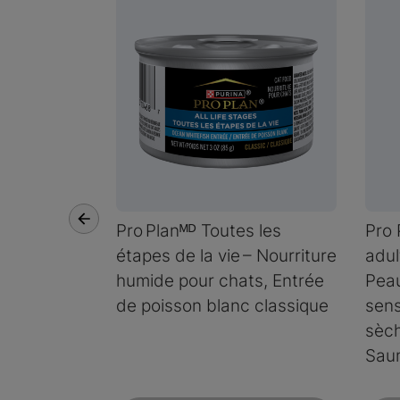
Pro Planᴹᴰ Toutes les
Pro 
étapes de la vie – Nourriture
adul
humide pour chats, Entrée
Pea
de poisson blanc classique
sens
sèch
Saum