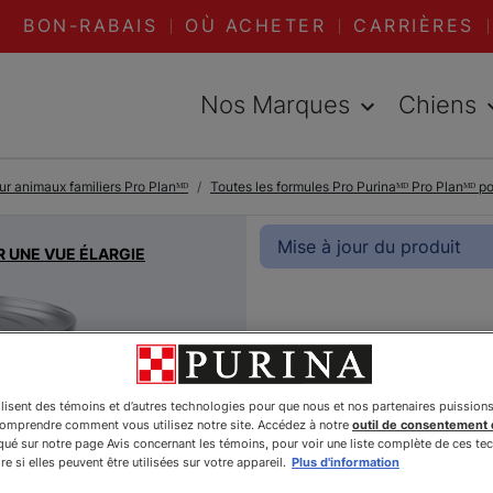
BON-RABAIS
OÙ ACHETER
CARRIÈRES
Nos Marques
Chiens
ur animaux familiers Pro Planᴹᴰ
Toutes les formules Pro Purinaᴹᴰ Pro Planᴹᴰ p
Mise à jour du produit
R UNE VUE ÉLARGIE
Pro Planᴹ
Complete
ilisent des témoins et d’autres technologies pour que nous et nos partenaires puission
comprendre comment vous utilisez notre site. Accédez à notre
outil de consentement
Entrée de
é sur notre page Avis concernant les témoins, pour voir une liste complète de ces te
e si elles peuvent être utilisées sur votre appareil.
Plus d'information