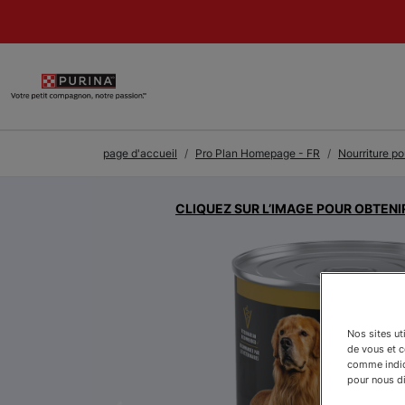
Skip to Main Content
page d'accueil
Pro Plan Homepage - FR
Nourriture po
CLIQUEZ SUR L’IMAGE POUR OBTENI
Nos sites ut
de vous et 
comme indiqu
pour nous dir