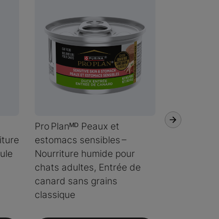
Pro Planᴹᴰ Peaux et
Pro Planᴹᴰ
iture
estomacs sensibles –
Essentials 
ule
Nourriture humide pour
humide pou
chats adultes, Entrée de
Entrée de f
canard sans grains
sans grain
classique