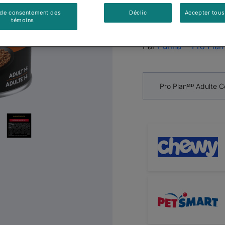
Classique
Next
 de consentement des
Déclic
Accepter tous
Humide p
témoins
Par
Purinaᴹᴰ Pro Plan
Pro Planᴹᴰ Adulte C