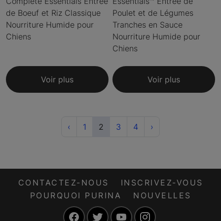
Complete Essentials Entrée
Essentials🅪 Entrée de
de Boeuf et Riz Classique
Poulet et de Légumes
Nourriture Humide pour
Tranches en Sauce
Chiens
Nourriture Humide pour
Chiens
Voir plus
Voir plus
Previous
(current)
Next
‹
1
2
3
4
›
CONTACTEZ-NOUS
INSCRIVEZ-VOUS
POURQUOI PURINA
NOUVELLES
Facebook
Twitter
YouTube
Instagram