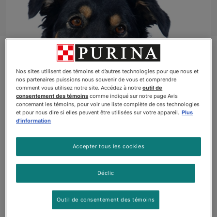
Nos sites utilisent des témoins et d’autres technologies pour que nous et
nos partenaires puissions nous souvenir de vous et comprendre
comment vous utilisez notre site. Accédez à notre
outil de
consentement des témoins
comme indiqué sur notre page Avis
concernant les témoins, pour voir une liste complète de ces technologies
et pour nous dire si elles peuvent être utilisées sur votre appareil.
Plus
d'information
EDMONTON, ALBERTA
Accepter tous les cookies
Becky Jo, un croisement entre un berger australien
et un border colley de cinq ans venant d’Edmonton,
en Alberta, est la compagne attentive et loyale de
Déclic
Tracy Matkea. Tous les ans, Tracy et son mari Butch
passent l’hiver à leur ranch de Morristown, en
Outil de consentement des témoins
Arizona, où ils élèvent et entraînent des chevaux